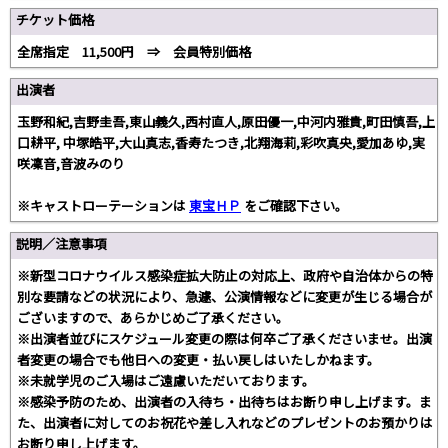
チケット価格
全席指定 11,500円 ⇒ 会員特別価格
出演者
玉野和紀,吉野圭吾,東山義久,西村直人,原田優一,中河内雅貴,町田慎吾,上
口耕平, 中塚皓平,大山真志,香寿たつき,北翔海莉,彩吹真央,愛加あゆ,実
咲凜音,音波みのり
※キャストローテーションは
東宝ＨＰ
をご確認下さい。
説明／注意事項
※新型コロナウイルス感染症拡大防止の対応上、政府や自治体からの特
別な要請などの状況により、急遽、公演情報などに変更が生じる場合が
ございますので、あらかじめご了承ください。
※出演者並びにスケジュール変更の際は何卒ご了承くださいませ。出演
者変更の場合でも他日への変更・払い戻しはいたしかねます。
※未就学児のご入場はご遠慮いただいております。
※感染予防のため、出演者の入待ち・出待ちはお断り申し上げます。ま
た、出演者に対してのお祝花や差し入れなどのプレゼントのお預かりは
お断り申し上げます。