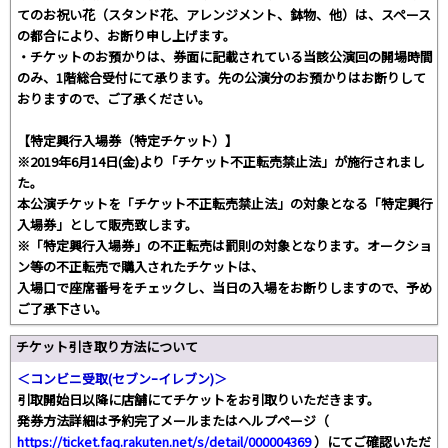
てのお祝い花（スタンド花、アレンジメント、鉢物、他）は、スペース
の都合により、お断り申し上げます。
・チケットのお預かりは、券面に記載されている当該公演回の開場時間
のみ、1階総合受付にて承ります。先の公演分のお預かりはお断りして
おりますので、ご了承ください。
【特定興行入場券（特定チケット）】
※2019年6月14日(金)より「チケット不正転売禁止法」が施行されまし
た。
本公演チケットを「チケット不正転売禁止法」の対象となる「特定興行
入場券」として販売致します。
※「特定興行入場券」の不正転売は罰則の対象となります。オークショ
ン等の不正転売で購入されたチケットは、
入場口で座席番号をチェックし、当日の入場をお断りしますので、予め
ご了承下さい。
チケット引き取り方法について
＜コンビニ受取(セブンｰイレブン)＞
引取開始日以降に店舗にてチケットをお引取りいただきます。
発券方法詳細は予約完了メールまたはヘルプページ（
https://ticket.faq.rakuten.net/s/detail/000004369
）にてご確認いただ