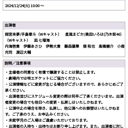
2024/12/24(火) 10:00 〜
出演者
岡宮来夢/手島章斗（Wキャスト） 星風まどか/奥田いろは(乃木坂46）
（Wキャスト） 凪 七瑠海
内海啓貴 伊藤あさひ 伊勢大貴 藤森蓮華 俵 和也 高橋健介 小南
光司 渡辺大輔
説明／注意事項
・主催者の同意なく有償で譲渡することは禁止します。
・劇場内では咳エチケットにご協力ください。
・公演情報などに変更が生じる場合がございますので、あらかじめご了
承ください。
・出演者並びにスケジュール変更の際は何卒ご了承くださいませ。出演
者変更の場合でも他日への変更・払戻しはいたしかねます。
・公演中止の場合を除き、払戻し、他公演へのお振替はいたしかねま
す。ご了承のうえ、お申込みください。
・未就学児のご入場はご遠慮いただいております。
・出演者の入待ち・出待ちはお断り申し上げます。また、出演者に対し