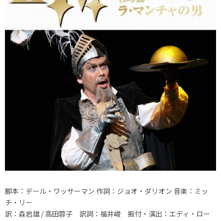
脚本：デール・ワッサーマン 作詞：ジョオ・ダリオン 音楽：ミッ
チ・リー
訳：森岩雄 / 高田蓉子 訳詞：福井峻 振付・演出：エディ・ロー