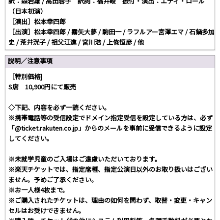
訳：森岩雄 / 高田蓉子 訳詞：福井峻 振付・演出：エディ・ロール
（日本初演）
［演出］松本幸四郎
［出演］松本幸四郎 / 霧矢大夢 / 駒田一 / ラフルアー宮澤エマ / 石鍋多加
史 / 荒井洸子 / 祖父江進 / 宮川浩 / 上條恒彦 / 他
説明／注意事項
［特別価格]
S席 10,900円にて販売
◇下記、内容を必ず一読ください。
※携帯電話等の受信設定でドメイン指定受信を設定している方は、必ず
「@ticket.rakuten.co.jp」からのメールを事前に受信できるように設定
してください。
※未就学児童のご入場はご遠慮いただいております。
※楽天チケットでは、指定席種、指定公演日以外のお取り扱いはござい
ません。予めご了承ください。
※お一人様4枚まで。
※ご購入されたチケットは、理由の如何を問わず、取替・変更・キャン
セルはお受けできません。