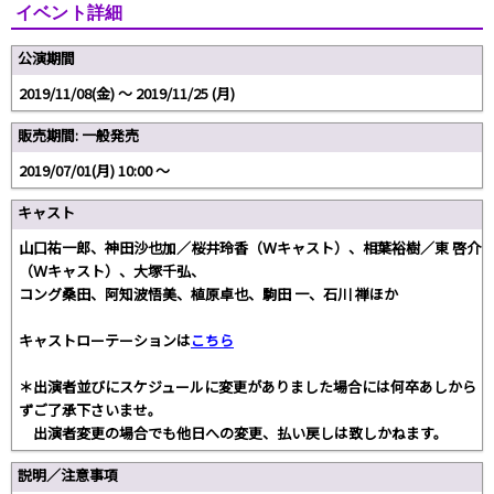
イベント詳細
公演期間
2019/11/08(金) 〜 2019/11/25 (月)
販売期間: 一般発売
2019/07/01(月) 10:00 〜
キャスト
山口祐一郎、神田沙也加／桜井玲香（Ｗキャスト）、相葉裕樹／東 啓介
（Ｗキャスト）、大塚千弘、
コング桑田、阿知波悟美、植原卓也、駒田 一、石川 禅ほか
キャストローテーションは
こちら
＊出演者並びにスケジュールに変更がありました場合には何卒あしから
ずご了承下さいませ。
出演者変更の場合でも他日への変更、払い戻しは致しかねます。
説明／注意事項