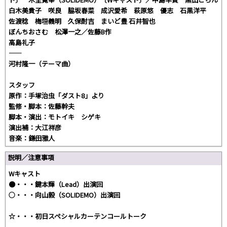
白木美貴子 咲良 脇坂春菜 成沢愛希 萩原悠 優志 石黒洋平
佐渡稔 梅垣義明 久保酎吉 まいど豊 石井智也
ぼんちおさむ 松澤一之／佐藤B作
高島礼子
――――――――――――――
河村隆一（テーマ曲）
スタッフ
原作：手塚治虫「ダスト8」より
監修・脚本：佐藤幹夫
脚本・演出：モトイキ シゲキ
演出補：大江祥彦
音楽：鎌田雅人
説明／注意事項
Wキャスト
●・・・鍵本輝（Lead）出演回
○・・・向山毅（SOLIDEMO）出演回
☆・・・初日スペシャルカーテンコールトーク