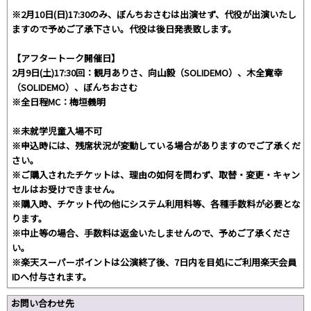
※2月10日(日)17:30のみ、ぼんちおさむは出演せず、代役が出演いたし
ますので予めご了承下さい。代役は後日発表致します。
【アフタートーク開催日】
2月9日(土)17:30回：観月ありさ、向山毅（SOLIDEMO）、木全寛幸
（SOLIDEMO）、ぼんちおさむ
※全日程MC：梅垣義明
※未就学児童入場不可
※申込時には、残席状況が変動している場合がありますのでご了承くだ
さい。
※ご購入されたチケットは、理由の如何を問わず、取替・変更・キャン
セルはお受けできません。
※購入時、チケット代の他にシステム利用料等、各種手数料が必要とな
ります。
※中止等の場合、手数料は返金いたしませんので、予めご了承くださ
い。
※楽天スーパーポイントは公演終了後、7日内を目処にご利用楽天会員
IDへ付与されます。
お問い合わせ先