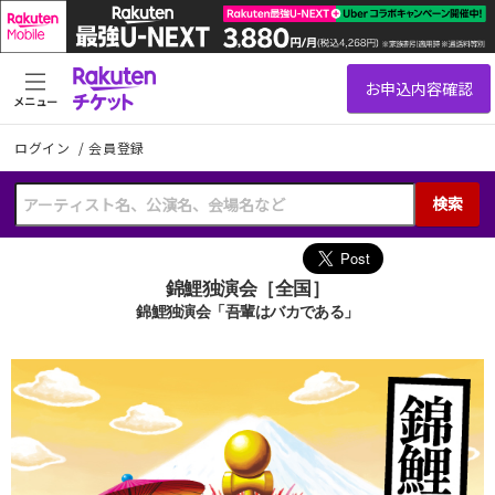
メニュー
ログイン
/
会員登録
検索
錦鯉独演会［全国］
錦鯉独演会「吾輩はバカである」