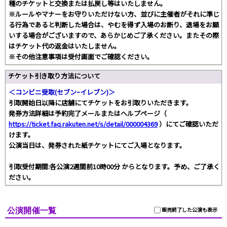
種のチケットと交換または払戻し等はいたしません。
※ルールやマナーをお守りいただけない方、並びに主催者がそれに準じ
る行為であると判断した場合は、やむを得ず入場のお断り、退場をお願
いする場合がございますので、あらかじめご了承ください。またその際
はチケット代の返金はいたしません。
※その他注意事項は受付画面でご確認ください。
チケット引き取り方法について
＜コンビニ受取(セブンｰイレブン)＞
引取開始日以降に店舗にてチケットをお引取りいただきます。
発券方法詳細は予約完了メールまたはヘルプページ（
https://ticket.faq.rakuten.net/s/detail/000004369
）にてご確認いただ
けます。
公演当日は、発券された紙チケットにてご入場となります。
引取受付期間:各公演2週間前10時00分 からとなります。予め、ご了承く
ださい。
公演開催一覧
販売終了した公演も表示