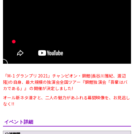
「M-1 グランプリ 2021」チャンピオン・錦鯉(長谷川雅紀、渡辺
隆)の自身、最大規模の独演会全国ツアー『錦鯉独演会「吾輩はバ
カである」』 の開催が決定しました!
オール新ネタ漫才と、二人の魅力があふれる幕間映像を、お見逃し
なく!!
イベント詳細