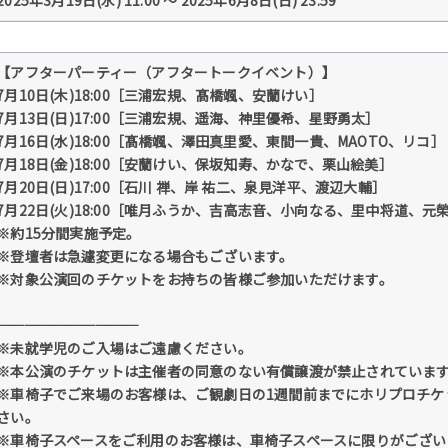
【アフターパーティー（アフタートークイベント）】
7月10日(木)18:00［三浦宏規、髙橋颯、安蘭けい］
7月13日(日)17:00［三浦宏規、遥海、神里優希、星野勇太］
7月16日(水)18:00［髙橋颯、澤田真里愛、東間一貴、MAOTO、リコ］
7月18日(金)18:00［安蘭けい、保坂知寿、かなで、栗山絵美］
7月20日(日)17:00［石川 禅、岸 祐二、泉見洋平、渡辺大輔］
7月22日(火)18:00［唯月ふうか、吉高志音、小向なる、里中将道、元
※約15分間実施予定。
※登壇者は急遽変更になる場合もございます。
※対象公演回のチケットをお持ちの皆様ご参加いただけます。
──────────
※未就学児のご入場はご遠慮ください。
※本公演のチケットは主催者の同意のない有償譲渡が禁止されていま
※車椅子でご来場のお客様は、ご観劇日の1週間前までにホリプロチケットセ
さい。
※車椅子スペースをご利用のお客様は、車椅子スペースに限りがござい