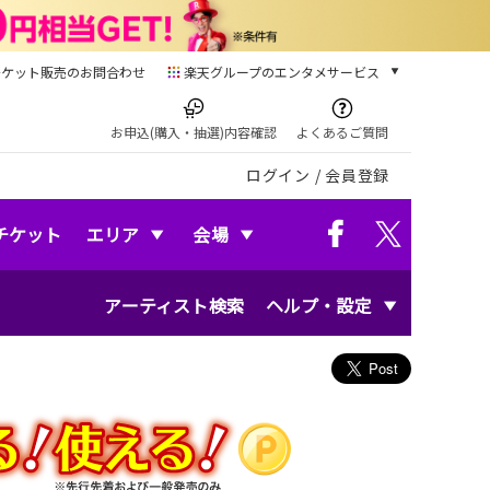
チケット販売のお問合わせ
楽天グループのエンタメサービス
チケット
楽天チケット
お申込(購入・抽選)内容確認
よくあるご質問
本/ゲーム/CD/DVD
ログイン
/
会員登録
楽天ブックス
電子書籍
楽天Kobo
チケット
エリア
会場
雑誌読み放題
楽天マガジン
アーティスト検索
ヘルプ・設定
音楽配信
楽天ミュージック
動画配信
楽天TV
動画配信ガイド
Rakuten PLAY
無料テレビ
Rチャンネル