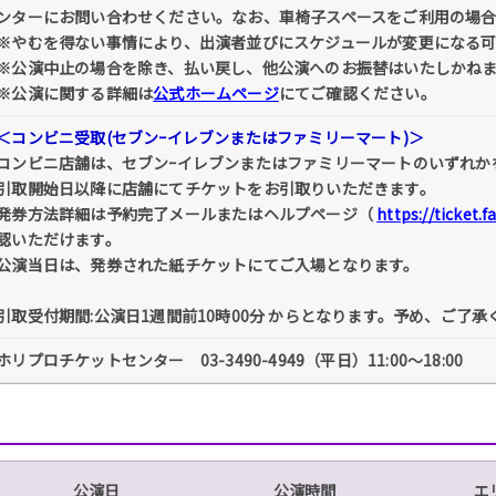
ンターにお問い合わせください。なお、車椅子スペースをご利用の場合
※やむを得ない事情により、出演者並びにスケジュールが変更になる
※公演中止の場合を除き、払い戻し、他公演へのお振替はいたしかね
※公演に関する詳細は
公式ホームページ
にてご確認ください。
＜コンビニ受取(セブンｰイレブンまたはファミリーマート)＞
コンビニ店舗は、セブンｰイレブンまたはファミリーマートのいずれか
引取開始日以降に店舗にてチケットをお引取りいただきます。
発券方法詳細は予約完了メールまたはヘルプページ（
https://ticket.
認いただけます。
公演当日は、発券された紙チケットにてご入場となります。
引取受付期間:公演日1週間前10時00分 からとなります。予め、ご了承
ホリプロチケットセンター 03-3490-4949（平日）11:00～18:00
公演日
公演時間
エ