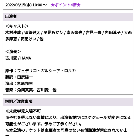
2022/06/15(水) 10:00 〜
★ポイント4倍★
出演者
＜キャスト＞
木村達成 / 須賀健太 / 早見あかり / 南沢奈央 / 吉見一豊 / 内田淳子 / 大西
多摩恵 / 安蘭けい / 他
＜演奏＞
古川麦 / HAMA
原作：フェデリコ・ガルシーア・ロルカ
翻訳：田尻陽一
演出：杉原邦生
音楽：角銅真実、古川麦 他
説明／注意事項
※未就学児入場不可
※やむを得えない事情により、出演者並びにスケジュールが変更になる
可能性がございます。予めご了承ください。
※本公演のチケットは主催者の同意のない有償譲渡が禁止されていま