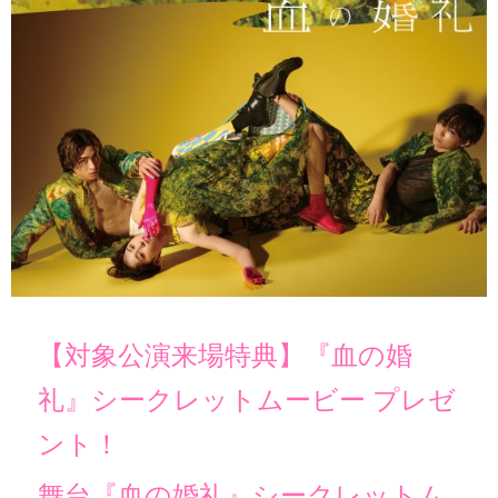
【対象公演来場特典】『血の婚
礼』シークレットムービー プレゼ
ント！
舞台『血の婚礼』シークレットム