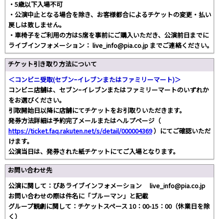
・5歳以下入場不可
・公演中止となる場合を除き、お客様都合によるチケットの変更・払い
戻しは致しません。
・車椅子をご利用の方はS席を事前にご購入いただき、公演前日までに
ライブインフォメーション： live_info@pia.co.jp までご連絡ください。
チケット引き取り方法について
＜コンビニ受取(セブンｰイレブンまたはファミリーマート)＞
コンビニ店舗は、セブンｰイレブンまたはファミリーマートのいずれか
をお選びください。
引取開始日以降に店舗にてチケットをお引取りいただきます。
発券方法詳細は予約完了メールまたはヘルプページ（
https://ticket.faq.rakuten.net/s/detail/000004369
）にてご確認いただ
けます。
公演当日は、発券された紙チケットにてご入場となります。
お問い合わせ先
公演に関して：ぴあライブインフォメーション live_info@pia.co.jp
お問い合わせの際は件名に「ブルーマン」と記載
グループ観劇に関して：チケットスペース 10：00-15：00（休業日を除
く）