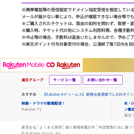
※携帯電話等の受信設定でドメイン指定受信を設定している方は、
メールが届かない事により、申込が確認できない場合等で
※ご購入されたチケットは、理由の如何を問わず、取替・
※購入時、チケット代の他にシステム利用料等、各種手数
※中止等の場合、手数料は返金いたしませんので、予めご
※楽天ポイント付与対象受付の場合、公演終了後7日内を目
楽天グループ
サービス一覧
お問い合わせ一覧
おすすめ
【Rakuten Kドリームス】新規会員登録で1,000ポ
映画・ドラマの動画配信！
本・D
Rakuten TV
ン書
楽天
運営会社
よくある質問
個人情報保護方針
特定商取引法に基づ
© Rakuten Group, Inc.