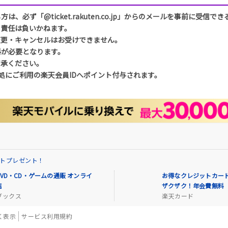
必ず「@ticket.rakuten.co.jp」からのメールを事前に受信
も責任は負いかねます。
変更・キャンセルはお受けできません。
料が必要となります。
了承ください。
処にご利用の楽天会員IDへポイント付与されます。
イントプレゼント！
VD・CD・ゲームの通販 オンライ
お得なクレジットカード
店
ザクザク！年会費無料
ブックス
楽天カード
く表示
サービス利用規約