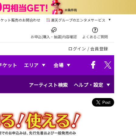
チケット販売のお問合わせ
楽天グループのエンタメサービス
チケット
楽天チケット
お申込(購入・抽選)内容確認
よくあるご質問
本/ゲーム/CD/DVD
ログイン
/
会員登録
楽天ブックス
電子書籍
楽天Kobo
チケット
エリア
会場
雑誌読み放題
楽天マガジン
アーティスト検索
ヘルプ・設定
音楽配信
楽天ミュージック
動画配信
楽天TV
動画配信ガイド
Rakuten PLAY
無料テレビ
Rチャンネル