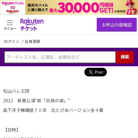
メニュー
ログイン
/
会員登録
検索
松山バレエ団
2021 新春公演“新「白鳥の湖」”
森下洋子舞踊歴７０年 北とぴあバージョン全４幕
【日時】