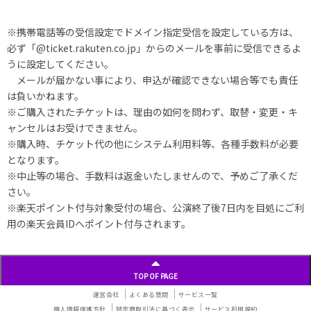
※携帯電話等の受信設定でドメイン指定受信を設定している方は、
必ず「@ticket.rakuten.co.jp」からのメールを事前に受信できるよ
うに設定してください。
メールが届かない事により、申込が確認できない場合等でも責任
は負いかねます。
※ご購入されたチケットは、理由の如何を問わず、取替・変更・キ
ャンセルはお受けできません。
※購入時、チケット代の他にシステム利用料等、各種手数料が必要
となります。
※中止等の場合、手数料は返金いたしませんので、予めご了承くだ
さい。
※楽天ポイント付与対象受付の場合、公演終了後7日内を目処にご利
用の楽天会員IDへポイント付与されます。
TOP OF PAGE
運営会社
よくある質問
サービス一覧
個人情報保護方針
特定商取引法に基づく表示
サービス利用規約