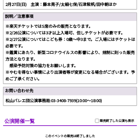
2月27日(日) 主演：藤本晃子/太細七保/石津紫帆/田中朝ほか
説明／注意事項
※楽天チケットではS席のみの販売となります。
※2/26公演については3才以上入場可、但しチケットが必要です。
※2/27公演についてはこども券：0歳～中3まで。ご入場にはチケットは
必要です。
※鑑賞にあたり、新型コロナウイルスの影響により、規制に則った販売
方法となります。
感染予防対策の協力をお願いします。
※やむを得ない事情により出演者等が変更になる場合がございます。予
めご了承ください。
お問い合わせ先
松山バレエ団公演事務局:03-3408-7939(10:00～18:00)
公演開催一覧
販売終了した公演も表示
このイベントの販売は終了しました