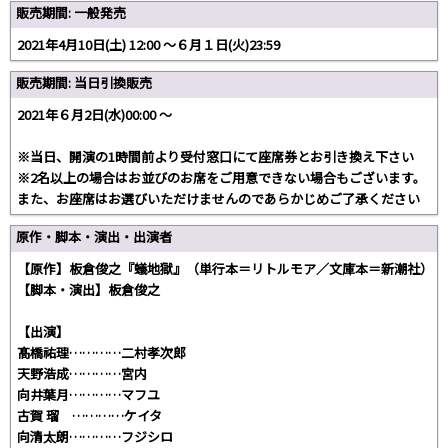
販売期間: 一般発売
2021年4月10日(土) 12:00 〜６月１日(火)23:59
販売期間: 当日引換販売
2021年６月2日(水)00:00 〜
※当日、開演の1時間前より受付窓口にて座席券とお引き換え下さい
※2名以上の場合はお並びのお席をご用意できない場合もございます。
また、お座席はお選びいただけませんのであらかじめご了承ください
原作・脚本・演出・出演者
【原作】板倉俊之『蟻地獄』（単行本＝リトルモア／文庫本＝新潮社）
【脚本・演出】板倉俊之
【出演】
髙橋祐理…………二村孝次郎
天野浩成…………宮内
向井葉月…………マフユ
古賀 瑠 …………ケイタ
向清太朗…………フジシロ