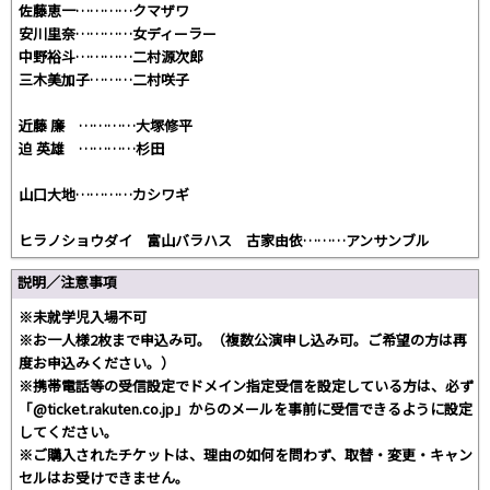
佐藤恵一…………クマザワ
安川里奈…………女ディーラー
中野裕斗…………二村源次郎
三木美加子………二村咲子
近藤 廉 …………大塚修平
迫 英雄 …………杉田
山口大地…………カシワギ
ヒラノショウダイ 富山バラハス 古家由依………アンサンブル
説明／注意事項
※未就学児入場不可
※お一人様2枚まで申込み可。（複数公演申し込み可。ご希望の方は再
度お申込みください。）
※携帯電話等の受信設定でドメイン指定受信を設定している方は、必ず
「@ticket.rakuten.co.jp」からのメールを事前に受信できるように設定
してください。
※ご購入されたチケットは、理由の如何を問わず、取替・変更・キャン
セルはお受けできません。