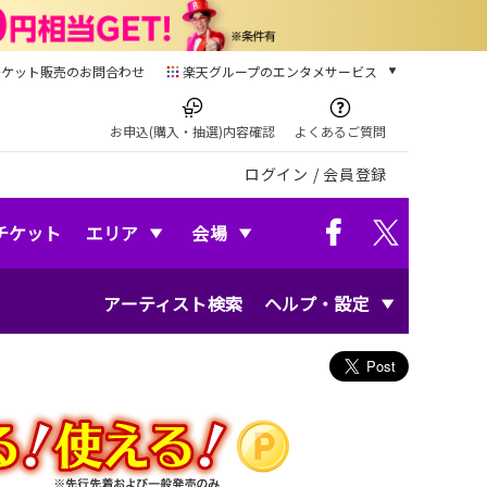
チケット販売のお問合わせ
楽天グループのエンタメサービス
チケット
楽天チケット
お申込(購入・抽選)内容確認
よくあるご質問
本/ゲーム/CD/DVD
ログイン
/
会員登録
楽天ブックス
電子書籍
楽天Kobo
チケット
エリア
会場
雑誌読み放題
楽天マガジン
アーティスト検索
ヘルプ・設定
音楽配信
楽天ミュージック
動画配信
楽天TV
動画配信ガイド
Rakuten PLAY
無料テレビ
Rチャンネル