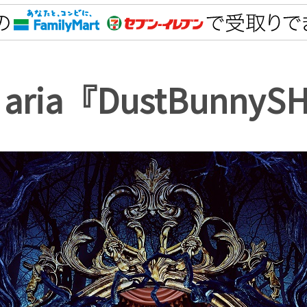
et aria『DustBunny