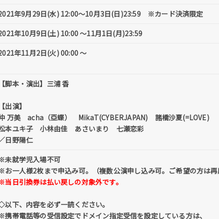
2021年9月29日(水) 12:00〜10月3日(日)23:59 ※カード決済限定
2021年10月9日(土) 10:00 〜11月1日(月)23:59
2021年11月2日(火) 00:00 〜
【脚本・演出】三浦 香
【出演】
仲 万美 acha（亞蝶） MikaT(CYBERJAPAN) 諸橋沙夏(=LOVE)
松本ユキ子 小林由佳 あさいまり 七瀬恋彩
／日野陽仁
※未就学児入場不可
※お一人様2枚まで申込み可。（複数公演申し込み可。ご希望の方は再
※当日引換券は払い戻しの対象外です。
◇以下、内容を必ず一読ください。
※携帯電話等の受信設定でドメイン指定受信を設定している方は、