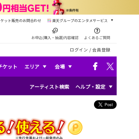
チケット販売のお問合わせ
楽天グループのエンタメサービス
チケット
楽天チケット
お申込(購入・抽選)内容確認
よくあるご質問
本/ゲーム/CD/DVD
ログイン
/
会員登録
楽天ブックス
電子書籍
楽天Kobo
チケット
エリア
会場
雑誌読み放題
楽天マガジン
アーティスト検索
ヘルプ・設定
音楽配信
楽天ミュージック
動画配信
楽天TV
動画配信ガイド
Rakuten PLAY
無料テレビ
Rチャンネル