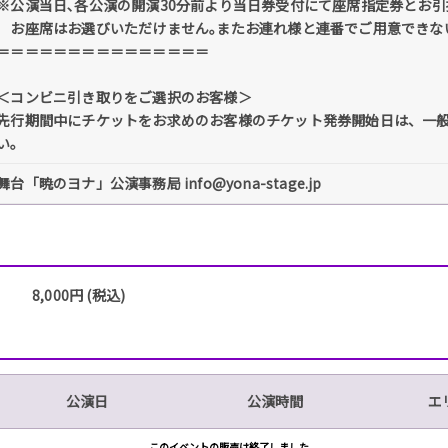
※公演当日､各公演の開演30分前より当日券受付にて座席指定券とお引
お座席はお選びいただけません｡またお連れ様と連番でご用意できな
＝＝＝＝＝＝＝＝＝＝＝＝＝＝＝
＜コンビニ引き取りをご選択のお客様＞
先行期間中にチケットをお求めのお客様のチケット発券開始日は、一
い。
舞台「暁のヨナ」公演事務局 info@yona-stage.jp
8,000円 (税込)
公演日
公演時間
エ
このイベントの販売は終了しました