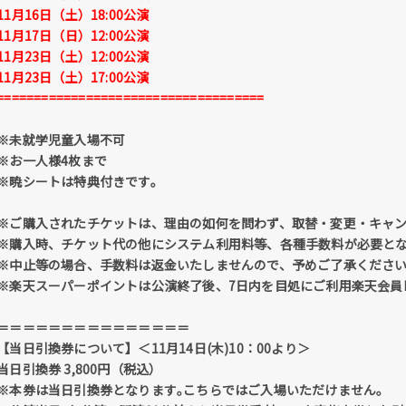
11月16日（土）18:00公演
11月17日（日）12:00公演
11月23日（土）12:00公演
11月23日（土）17:00公演
====================================
※未就学児童入場不可
※お一人様4枚まで
※暁シートは特典付きです。
※ご購入されたチケットは、理由の如何を問わず、取替・変更・キャ
※購入時、チケット代の他にシステム利用料等、各種手数料が必要と
※中止等の場合、手数料は返金いたしませんので、予めご了承くださ
※楽天スーパーポイントは公演終了後、7日内を目処にご利用楽天会員
＝＝＝＝＝＝＝＝＝＝＝＝＝＝＝
【当日引換券について】＜11月14日(木)10：00より＞
当日引換券 3,800円（税込）
※本券は当日引換券となります｡こちらではご入場いただけません｡