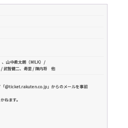
）、山中柔太朗（M!LK）/
 武智健二、寿里 / 陳内将 他
et.rakuten.co.jp」からのメールを事前
いかねます。