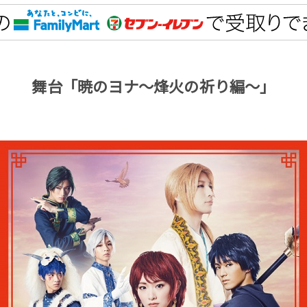
舞台「暁のヨナ～烽火の祈り編～」