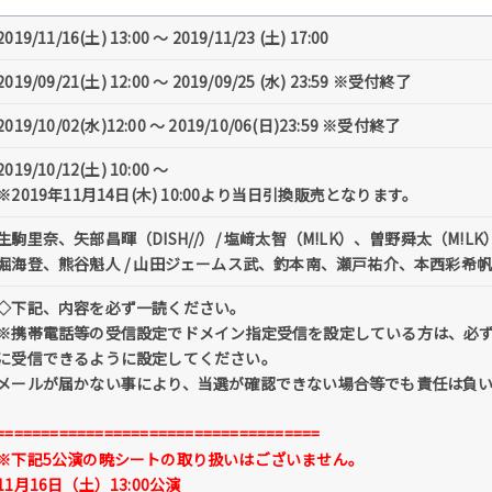
2019/11/16(土) 13:00 〜 2019/11/23 (土) 17:00
2019/09/21(土) 12:00 〜 2019/09/25 (水) 23:59 ※受付終了
2019/10/02(水)12:00 ～ 2019/10/06(日)23:59 ※受付終了
2019/10/12(土) 10:00 〜
※2019年11月14日(木) 10:00より当日引換販売となります。
生駒里奈、矢部昌暉（DISH//）/ 塩﨑太智（M!LK）、曽野舜太（M!LK
堀海登、熊谷魁人 / 山田ジェームス武、釣本南、瀬戸祐介、本西彩希帆 /
◇下記、内容を必ず一読ください。
※携帯電話等の受信設定でドメイン指定受信を設定している方は、必ず「@tick
に受信できるように設定してください。
メールが届かない事により、当選が確認できない場合等でも責任は負
====================================
※下記5公演の暁シートの取り扱いはございません。
11月16日（土）13:00公演