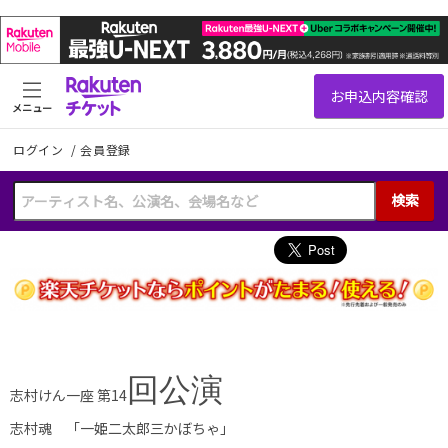
メニュー
ログイン
/
会員登録
検索
回公演
志村けん一座 第14
志村魂 「一姫二太郎三かぼちゃ」