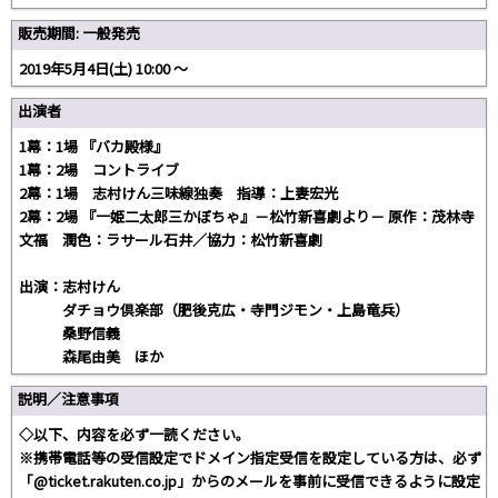
販売期間: 一般発売
2019年5月4日(土) 10:00 〜
出演者
1幕：1場 『バカ殿様』
1幕：2場 コントライブ
2幕：1場 志村けん三味線独奏 指導：上妻宏光
2幕：2場 『一姫二太郎三かぼちゃ』－松竹新喜劇より－ 原作：茂林寺
文福 潤色：ラサール石井／協力：松竹新喜劇
出演：志村けん
ダチョウ倶楽部（肥後克広・寺門ジモン・上島竜兵）
桑野信義
森尾由美 ほか
説明／注意事項
◇以下、内容を必ず一読ください。
※携帯電話等の受信設定でドメイン指定受信を設定している方は、必ず
「@ticket.rakuten.co.jp」からのメールを事前に受信できるように設定