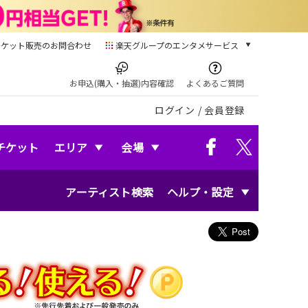
チケット販売のお問合わせ
楽天グループのエンタメサービス
チケット
楽天チケット
お申込(購入・抽選)内容確認
よくあるご質問
本/ゲーム/CD/DVD
ログイン
/
会員登録
楽天ブックス
電子書籍
楽天Kobo
チケット
エリア
会場
雑誌読み放題
楽天マガジン
アーティスト検索
ヘルプ・設定
音楽配信
楽天ミュージック
動画配信
楽天TV
動画配信ガイド
Rakuten PLAY
無料テレビ
Rチャンネル