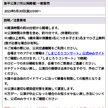
後半公演 (7月以降開催) 一般販売
2022年5月20日(金)10:00～
説明／注意事項
※開演時間の約30分前から開場します。
※公演時間は休憩を含め、約75分です。(休憩約15分)
※3歳以上有料。3歳未満は保護者1名につきお子さま1名までひざ上無料
(席が必要な場合は有料)。
※ご来場の際には、公共交通機関をご利用ください。
会場までのアクセス情報は
「しまじろうコンサート」公式Webサイト
でご確認いただけます。(「しまじろうコンサート」で検索)
※ロビーでの水分補給を除き、会場でのご飲食はご遠慮ください。
※チケットの払い戻し、公演日の振替は出来かねますので、予めご了承
ください。
※国や自治体のガイドラインに沿って稼働を制限しての販売となりま
す。
※公演は適切な感染症対策を実施して運営します。
※万が一、公演が中止になった場合のお知らせや払い戻し方法について
も、公式Webサイトをご確認ください