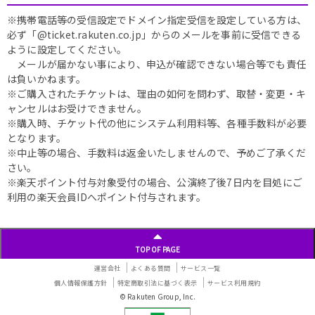
※携帯電話等の受信設定でドメイン指定受信を設定している方は、
必ず「@ticket.rakuten.co.jp」からのメールを事前に受信できる
ように設定してください。
メールが届かない事により、申込が確認できない場合等でも責任
は負いかねます。
※ご購入されたチケットは、理由の如何を問わず、取替・変更・キ
ャンセルはお受けできません。
※購入時、チケット代の他にシステム利用料等、各種手数料が必要
となります。
※中止等の場合、手数料は返金いたしませんので、予めご了承くだ
さい。
※楽天ポイント付与対象受付の場合、公演終了後7日内を目処にご
利用の楽天会員IDへポイント付与されます。
TOP OF PAGE
運営会社
よくある質問
サービス一覧
個人情報保護方針
特定商取引法に基づく表示
サービス利用規約
© Rakuten Group, Inc.