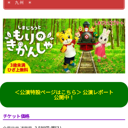
＊ 九 州 ＊
＜公演特設ページはこちら＞ 公演レポート
公開中！
チケット価格
全席指定 通常席
3,580円 (税込)