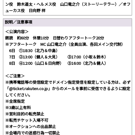
ン役 鈴木遥太・ヘルメス役 山口竜之介（ストーリーテラー）／オフ
ューカス役 日向野 祥
説明／注意事項
＜公演内容＞
朗読 約60分 休憩10分 日替わりアフタートーク20分
※アフタートーク MC 山口竜之介（全員出演、各回メイン交代制）
6日 ①18:30（北乃＆中島）
7日 ②13:00（健人＆大見） ③17:00（小坂＆鈴木）
8日 ④12:00（山口＆日向野） ⑤16:00（北乃＆健人）
＜ご注意＞
※携帯電話等の受信設定でドメイン指定受信を設定している方は、必ず
「@ticket.rakuten.co.jp」からのメールを事前に受信できるように設定
してください。
※全席指定
※3歳以上有料
※営利目的の転売禁止
※転売チケット入場不可
※オークションへの出品禁止
※会場内での迷惑行為一切禁止