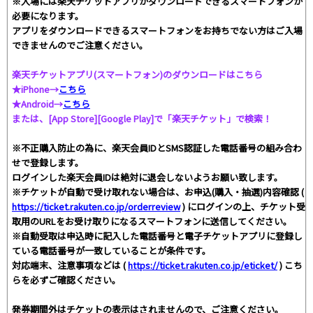
※入場には楽天チケットアプリがダウンロードできるスマートフォンが
必要になります。
アプリをダウンロードできるスマートフォンをお持ちでない方はご入場
できませんのでご注意ください。
楽天チケットアプリ(スマートフォン)のダウンロードはこちら
★iPhone→
こちら
★Android→
こちら
または、[App Store][Google Play]で「楽天チケット」で検索！
※不正購入防止の為に、楽天会員IDとSMS認証した電話番号の組み合わ
せで登録します。
ログインした楽天会員IDは絶対に退会しないようお願い致します。
※チケットが自動で受け取れない場合は、お申込(購入・抽選)内容確認 (
https://ticket.rakuten.co.jp/orderreview
) にログインの上、チケット受
取用のURLをお受け取りになるスマートフォンに送信してください。
※自動受取は申込時に記入した電話番号と電子チケットアプリに登録し
ている電話番号が一致していることが条件です。
対応端末、注意事項などは (
https://ticket.rakuten.co.jp/eticket/
) こち
らを必ずご確認ください。
発券期間外はチケットの表示はされませんので、ご注意ください。