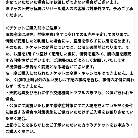
させていただいた場合にはお渡しができない場合がございます。
※キャスト先行特典はリセール購入のお客様は対象外です。予めご了承
ください。
＜チケットご購入前のご注意＞
※お座席は現在、前後左右1席ずつ空けての販売を予定しております。
情勢が安定したと判断した場合には、空席を作らずにお席を埋めます。
そのため、チケットの発券については、公演２週間前となります。ま
た、お席を1席ずつ空けて配席した後に、情勢を鑑みて、間の席を販売
する可能性がございます。ご理解のほどよろしくお願いいたします。
※出演者は予告なく変更となる場合がございます。
※一度ご購入になられたチケットの変更・キャンセルはできません。ま
た、 公演中止時以外の払い戻しは下記の事柄を含む、事情の如何に関わ
らず一切できません。
・天変地異及びそれに伴う交通機関トラブルの際でも、公演が行われた
場合。
・公演にて実施いたします感染症対策にてご入場を控えていただく条件
に該当する場合や対策実施にご協力いただけずご入場をお断りさせてい
ただく場合。
上記のことをあらかじめご了承いただいた方のみチケットをお申込み・
ご購入ください。