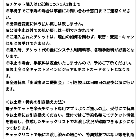
※チケット購入は1公演につき1人1枚まで
※車椅子でご来場の場合は事前にお問い合わせ窓口までご連絡くださ
い。
※出演者変更に伴う払い戻しは致しません。
※公演中止以外での払い戻しは一切できかねます。
※ご購入されたチケットは、理由の如何を問わず、取替・変更・キャン
セルはお受けできません。
※購入時、チケット代の他にシステム利用料等、各種手数料が必要とな
ります。
※中止の場合、手数料は返金いたしませんので、予めご了承ください。
※お土産は全キャストメインビジュアルポストカードセットとなりま
す。
※全通特典「出演者ミニ撮影会」：引き換えは日曜日の昼夜公演に行い
ます。
＜お土産・特典の引き換え方法＞
電子チケットを楽天チケット専用アプリよりご提示の上、受付にて特典
やお土産にお引き換えください。受付ではご予約名義にてチケット情報
を管理し、作成したチェックリストでお渡し状況が確認できるようにな
っております。
チェックリストで既にお渡し済みの場合や、特典対象ではない等を判断