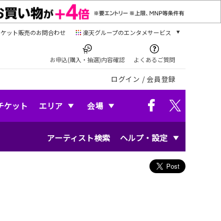
チケット販売のお問合わせ
楽天グループのエンタメサービス
チケット
楽天チケット
お申込(購入・抽選)内容確認
よくあるご質問
本/ゲーム/CD/DVD
ログイン
/
会員登録
楽天ブックス
電子書籍
楽天Kobo
チケット
エリア
会場
雑誌読み放題
楽天マガジン
アーティスト検索
ヘルプ・設定
音楽配信
楽天ミュージック
動画配信
楽天TV
動画配信ガイド
Rakuten PLAY
無料テレビ
Rチャンネル