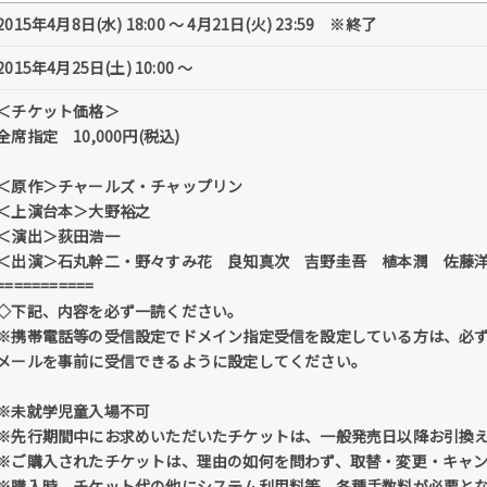
2015年4月8日(水) 18:00 ～ 4月21日(火) 23:59 ※終了
2015年4月25日(土) 10:00 ～
＜チケット価格＞
全席指定 10,000円(税込)
＜原作＞チャールズ・チャップリン
＜上演台本＞大野裕之
＜演出＞荻田浩一
＜出演＞石丸幹二・野々すみ花 良知真次 吉野圭吾 植本潤 佐藤
===========
◇下記、内容を必ず一読ください。
※携帯電話等の受信設定でドメイン指定受信を設定している方は、必ず「@tick
メールを事前に受信できるように設定してください。
※未就学児童入場不可
※先行期間中にお求めいただいたチケットは、一般発売日以降お引換
※ご購入されたチケットは、理由の如何を問わず、取替・変更・キャ
※購入時、チケット代の他にシステム利用料等、各種手数料が必要と