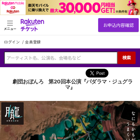
メニュー
ログイン
/
会員登録
検索
劇団おぼんろ 第20回本公演『パダラマ・ジュグラ
マ』