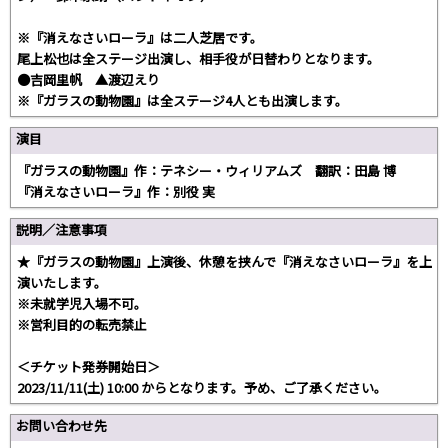
※『消えなさいローラ』は二人芝居です。
尾上松也は全ステージ出演し、相手役が日替わりとなります。
●吉岡里帆 ▲渡辺えり
※『ガラスの動物園』は全ステージ4人とも出演します。
演目
『ガラスの動物園』作：テネシー・ウィリアムズ 翻訳：田島 博
『消えなさいローラ』作：別役 実
説明／注意事項
★『ガラスの動物園』上演後、休憩を挟んで『消えなさいローラ』を上
演いたします。
※未就学児入場不可。
※営利目的の転売禁止
＜チケット発券開始日＞
2023/11/11(土) 10:00 からとなります。予め、ご了承ください。
お問い合わせ先