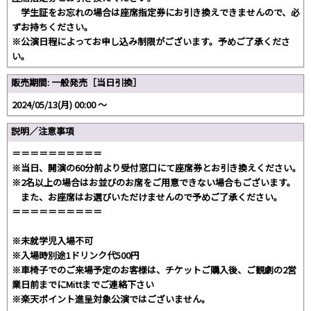
学生証をお忘れの場合は座席指定券にお引き換えできませんので、必
ずお持ちください。
※公演日程によってお申し込み制限がございます。予めご了承くださ
い。
販売期間: 一般発売［当日引換］
2024/05/13(月) 00:00 〜
説明／注意事項
＝＝＝＝＝＝＝＝＝＝
※当日、開演の60分前より受付窓口にて座席券とお引き換えください。
※2名以上の場合はお並びのお席をご用意できない場合もございます。
また、お座席はお選びいただけませんので予めご了承ください。
＝＝＝＝＝＝＝＝＝＝
※未就学児入場不可
※入場時別途1ドリンク代500円
※車椅子でのご来場予定のお客様は、チケットご購入後、ご観劇の2営
業日前までにMittまでご連絡下さい
※楽天ポイント進呈対象公演ではございません。