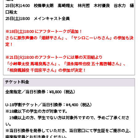
23日(木)14:00 校條拳太朗 高崎翔太 林光哲 木村優良 谷水力 樋
口裕太
25日(土)18:00 メインキャスト全員
※18日(土)18:00 にアフタートークが追加！
さらに原作声優の「畑耕平さん」、「ヤシロこーいちさん」の参加も決
定！
※21日(火)18:00 のアフタートークには華の天羽組より
「小峠華太役 馬場良馬さん」、「須永陽咲也役 五十嵐啓輔さん」、
「相良颯誠役 千田京平さん」の参加が決定！
チケット料金
全席指定／当日引換券：¥8,800（税込）
U-18学割チケット／当日引換券：¥4,400（税込）
※18歳以下の学生の方が対象です。
19歳以上の方、学生でない方は対象外ですので、予めご了承くださ
い。
※当日引換券を発券していただき、当日窓口にて学生証をご提示の上、
座席指定券とお引き換えください。