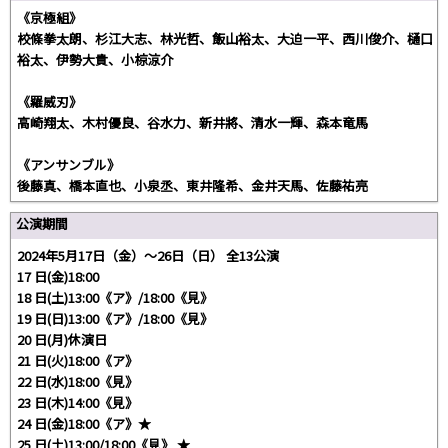
《京極組》
校條拳太朗、杉江大志、林光哲、飯山裕太、大迫一平、西川俊介、樋口
裕太、伊勢大貴、小椋涼介
《羅威刃》
高崎翔太、木村優良、谷水力、新井將、清水一輝、森本竜馬
《アンサンブル》
後藤真、橋本直也、小泉丞、東井隆希、金井天馬、佐藤祐亮
公演期間
2024年5月17日（金）〜26日（日） 全13公演
17 日(金)18:00
18 日(土)13:00《ア》/18:00《見》
19 日(日)13:00《ア》/18:00《見》
20 日(月)休演日
21 日(火)18:00《ア》
22 日(水)18:00《見》
23 日(木)14:00《見》
24 日(金)18:00《ア》★
25 日(土)13:00/18:00《見》 ★