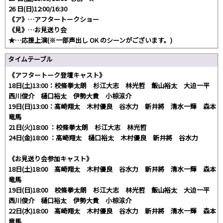
26 日(日)12:00/16:30
《ア》…アフタートークショー
《見》…お見送り会
★…応援上演(※一部声出し OK のシーンがございます。)
タイムテーブル
《アフタートーク登壇キャスト》
18日(土)13:00：校條拳太朗 杉江大志 林光哲 飯山裕太 大迫一平
西川俊介 樋口裕太 伊勢大貴 小椋涼介
19日(日)13:00：高崎翔太 木村優良 谷水力 新井將 清水一輝 森本
竜馬
21日(火)18:00 ：校條拳太朗 杉江大志 林光哲
24日(金)18:00 ：高崎翔太 樋口裕太 木村優良 新井將 谷水力
《お見送り会参加キャスト》
18日(土)18:00 高崎翔太 木村優良 谷水力 新井將 清水一輝 森本
竜馬
19日(日)18:00 校條拳太朗 杉江大志 林光哲 飯山裕太 大迫一平
西川俊介 樋口裕太 伊勢大貴 小椋涼介
22日(水)18:00 高崎翔太 木村優良 谷水力 新井將 清水一輝 森本
竜馬