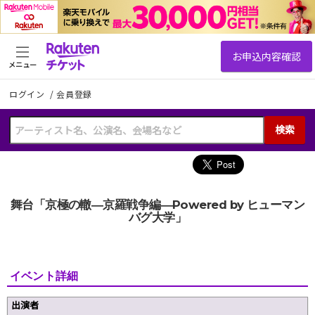
メニュー
ログイン
/
会員登録
検索
舞台「京極の轍―京羅戦争編―Powered by ヒューマン
バグ大学」
イベント詳細
出演者