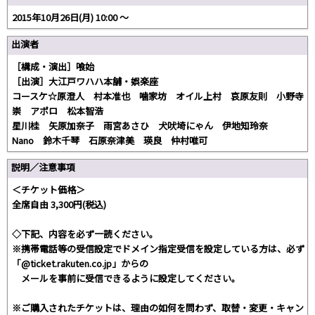
2015年10月26日(月) 10:00 ～
出演者
［構成・演出］喰始
［出演］大江戸ワハハ本舗・娯楽座
コースケ☆原澄人 村本准也 噛家坊 オイル上村 哀原友則 小野寺
崇 アポロ 松本智浩
星川桂 矢原加奈子 雨宮あさひ 犬吠埼にゃん 伊地知玲奈
Nano 鈴木千琴 石原奈津美 瑛良 仲村唯可
説明／注意事項
＜チケット価格＞
全席自由 3,300円(税込)
◇下記、内容を必ず一読ください。
※携帯電話等の受信設定でドメイン指定受信を設定している方は、必ず
「@ticket.rakuten.co.jp」からの
メールを事前に受信できるように設定してください。
※ご購入されたチケットは、理由の如何を問わず、取替・変更・キャン