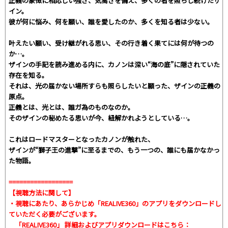
正義の象徴に相応しい強さ、気高さを備え、多くの者を照らし続けたザ
イン。
彼が何に悩み、何を願い、誰を愛したのか、多くを知る者は少ない。
叶えたい願い、受け継がれる思い、その行き着く果てには何が待つの
か…。
ザインの手記を読み進める内に、カノンは深い“海の底”に隠されていた
存在を知る。
それは、光の届かない場所すらも照らしたいと願った、ザインの正義の
原点。
正義とは、光とは、誰ガ為のものなのか。
そのザインの秘めたる思いが今、紐解かれようとしている――…。
これはロードマスターとなったカノンが触れた、
ザインが“獅子王の進撃”に至るまでの、もう一つの、誰にも届かなかっ
た物語。
==================
【視聴方法に関して】
・視聴にあたり、あらかじめ「REALIVE360」のアプリをダウンロードし
ていただく必要がございます。
「REALIVE360」 詳細およびアプリダウンロードはこちら：