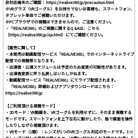
非対応端末のご確認： https://realive360.jp/precaution.html
※VRグラス（VRゴーグル）をお持ちでないお客様も、スマートフォン、
タブレット単体でご視聴いただけます。
※PCブラウザでの視聴はできませんので、ご注意ください。
・「REALIVE360」のご視聴に関するQ &Aは、こちら
（https://realive360.jp/qa.html）にてご確認ください。
【販売に関して】
・本発売は動画配信サービス「REALIVE360」でのインターネットライブ
配信での視聴券となります。
・出演者・公演スケジュールは予定のため変更の可能性があります。
・出演者変更に伴う払戻しはいたしかねます。
・動画配信サービス「REALIVE360」にてライブ配信されます。
「REALIVE360」詳細およびアプリダウンロードはこちら：
https://realive360.jp
【ご利用頂ける視聴モード】
・2Dモード：VR動画を、VRゴーグルを利用せずに、そのまま視聴する
モードです。スマートフォンを上下左右に動かしたり、指で画面を操作
したりしながら視聴頂けます。
・VRモード（1眼）：レンズが1つのVRゴーグル対応のモードです。1つ