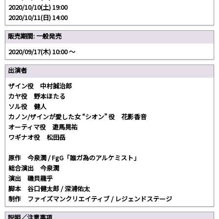
2020/10/10(土) 19:00
2020/10/11(日) 14:00
販売期間: 一般発売
2020/09/17(木) 10:00 〜
出演者
ザイン役 中村誠治郎
カヤ役 野本ほたる
ソル役 健人
カノン/ザインが愛した女 “シオン” 役 花影香音
オーティマ役 遊馬晃祐
ワギナオ役 松田岳
原作 今泉潤 / FgG「誰ガ為のアルケミスト」
総合演出 今泉潤
演出 磯貝龍乎
脚本 谷口健太郎 / 深浦佑太
制作 ファイズマンクリエイティブ / レジェンドステージ
説明／注意事項