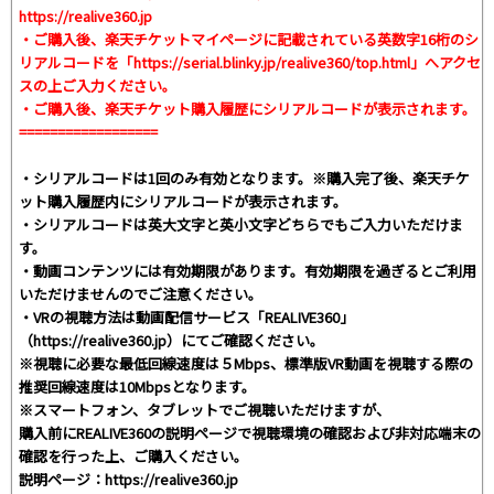
https://realive360.jp
・ご購入後、楽天チケットマイページに記載されている英数字16桁のシ
リアルコードを「https://serial.blinky.jp/realive360/top.html」へアクセ
スの上ご入力ください。
・ご購入後、楽天チケット購入履歴にシリアルコードが表示されます。
==================
・シリアルコードは1回のみ有効となります。※購入完了後、楽天チケ
ット購入履歴内にシリアルコードが表示されます。
・シリアルコードは英大文字と英小文字どちらでもご入力いただけま
す。
・動画コンテンツには有効期限があります。有効期限を過ぎるとご利用
いただけませんのでご注意ください。
・VRの視聴方法は動画配信サービス「REALIVE360」
（https://realive360.jp）にてご確認ください。
※視聴に必要な最低回線速度は５Mbps、標準版VR動画を視聴する際の
推奨回線速度は10Mbpsとなります。
※スマートフォン、タブレットでご視聴いただけますが、
購入前にREALIVE360の説明ページで視聴環境の確認および非対応端末の
確認を行った上、ご購入ください。
説明ページ：https://realive360.jp