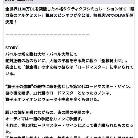
全世界1100万DLを突破した本格タクティクスシミュレーションRPG「誰
ガ為のアルケミスト」舞台スピンオフが全公演、無観客VRでのLIVE配信
決定！
－－－－－－－－－－－－－－－－－－－－－
STORY
バベルの塔を臨む大地・バベル大陸にて――
絶対正義の名のもとに、大陸の平和を守る為に戦う「聖教騎士団」。
突出した「錬金術」の才を持つ彼らは「ロードマスター」に率いられて
いる。
“獅子王の進撃”の最中に命を落とした第10代ロードマスター・ザイン。
彼の後を継ぎ、11代目のロードマスターとなったカノンは、
獅子王オライオンとヴェーダ十戒衆を辛くも退けた。
戦いの気配を感じながらの、束の間の平穏の中、
オーティマは一冊の手記をカノンに手渡す。
それは、第10代ロードマスター・ザインによって書き綴られたものだっ
た。