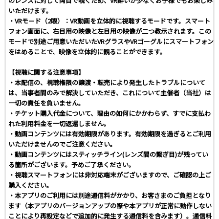
のレンズに対して両目で覗くため、VR酔いが少なくお子様でもお楽しみ
いただけます。
・VRモード（2眼）：VR動画を立体的に視聴するモードです。スマート
フォン画面に、右目用の映像と左目用の映像が二つ教示されます。この
モードで別途ご用意いただいたVRグラスやVRゴーグルにスマートフォン
をはめることで、映像を立体的に観ることができます。
【視聴に関する注意事項】
・本配信の、視聴権限の譲渡・転売により発生したトラブルについて
は、当事者間のみで解決していただき、これについて主催者（当社）は
一切の責任を負いません。
・チケット購入代金について、理由の如何にかかわらず、すでに支払わ
れた利用料金を一切返還しません。
・動画コンテンツには有効期限があります。有効期限を過ぎるとご利用
いただけませんのでご注意ください。
・動画コンテンツにはスティッチライン(レンズ間の繋ぎ目)が残ってい
る箇所がございます。予めご了承ください。
・視聴スマートフォンには非対応端末がございますので、ご確認の上ご
購入ください。
・本アプリのご利用には別途通信料がかかり、お客さまのご負担となり
ます（本アプリのバージョンアップの際や本アプリが正常に動作しない
ことにより再設定などで追加的に発生する通信料を含みます）。通信料