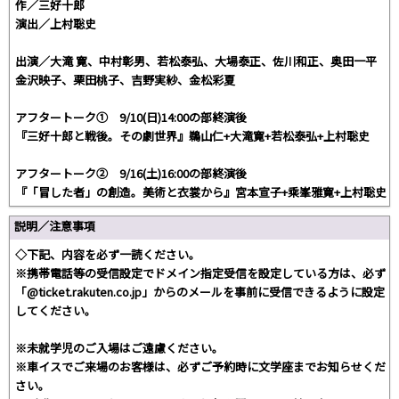
作／三好十郎
演出／上村聡史
出演／大滝 寛、中村彰男、若松泰弘、大場泰正、佐川和正、奥田一平
金沢映子、栗田桃子、吉野実紗、金松彩夏
アフタートーク① 9/10(日)14:00の部終演後
『三好十郎と戦後。その劇世界』鵜山仁+大滝寛+若松泰弘+上村聡史
アフタートーク② 9/16(土)16:00の部終演後
『「冒した者」の創造。美術と衣裳から』宮本宣子+乘峯雅寛+上村聡史
説明／注意事項
◇下記、内容を必ず一読ください。
※携帯電話等の受信設定でドメイン指定受信を設定している方は、必ず
「@ticket.rakuten.co.jp」からのメールを事前に受信できるように設定
してください。
※未就学児のご入場はご遠慮ください。
※車イスでご来場のお客様は、必ずご予約時に文学座までお知らせくだ
さい。