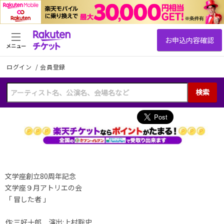
メニュー
ログイン
/
会員登録
検索
文学座創立80周年記念
文学座９月アトリエの会
「 冒した者 」
作:三好十郎 演出:上村聡史