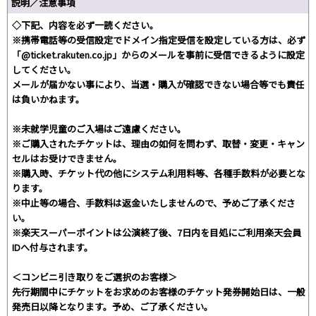
説明／注意事項
◇下記、内容を必ず一読ください。
※携帯電話等の受信設定でドメイン指定受信を設定している方は、必ず
「@ticket.rakuten.co.jp」からのメールを事前に受信できるように設定
してください。
メールが届かない事により、当選・購入が確認できない場合等でも責任
は負いかねます。
※未就学児童のご入場はご遠慮ください。
※ご購入されたチケットは、理由の如何を問わず、取替・変更・キャン
セルはお受けできません。
※購入時、チケット代の他にシステム利用料等、各種手数料が必要とな
ります。
※中止等の場合、手数料は返金いたしませんので、予めご了承くださ
い。
※楽天スーパーポイントは公演終了後、7日内を目処にご利用楽天会員
IDへ付与されます。
＜コンビニ引き取りをご選択のお客様＞
先行期間中にチケットをお求めのお客様のチケット発券開始日は、一般
発売日以降となります。予め、ご了承ください。