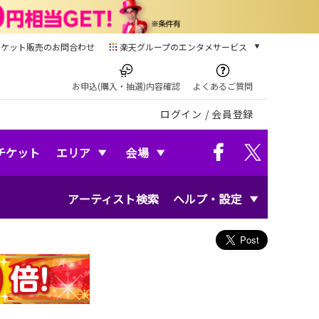
チケット販売のお問合わせ
楽天グループのエンタメサービス
チケット
楽天チケット
お申込(購入・抽選)内容確認
よくあるご質問
本/ゲーム/CD/DVD
ログイン
/
会員登録
楽天ブックス
電子書籍
楽天Kobo
チケット
エリア
会場
雑誌読み放題
楽天マガジン
アーティスト検索
ヘルプ・設定
音楽配信
楽天ミュージック
動画配信
楽天TV
動画配信ガイド
Rakuten PLAY
無料テレビ
Rチャンネル