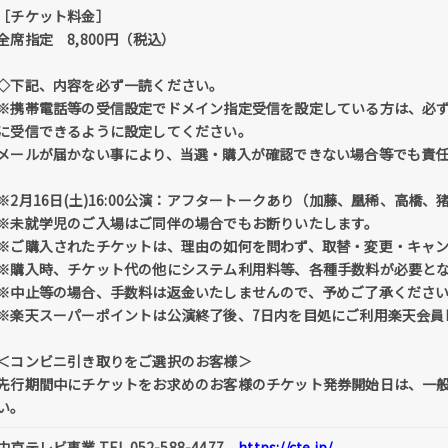
［チケット料金］
全席指定 8,800円（税込）
◇下記、内容を必ず一読ください。
※携帯電話等の受信設定でドメイン指定受信を設定している方は、必ず「@tick
に受信できるように設定してください。
メールが届かない事により、当選・購入が確認できない場合等でも責
※2月16日(土)16:00公演：アフタートークあり（加藤、凰稀、高橋、
※未就学児のご入場はご同伴の場合でもお断りいたします。
※ご購入されたチケットは、理由の如何を問わず、取替・変更・キャ
※購入時、チケット代の他にシステム利用料等、各種手数料が必要と
※中止等の場合、手数料は返金いたしませんので、予めご了承くださ
※楽天スーパーポイントは公演終了後、7日内を目処にご利用楽天会員
＜コンビニ引き取りをご選択のお客様＞
先行期間中にチケットをお求めのお客様のチケット発券開始日は、一
い。
中京テレビ事業 TEL 052-588-4477
https://cte.jp/