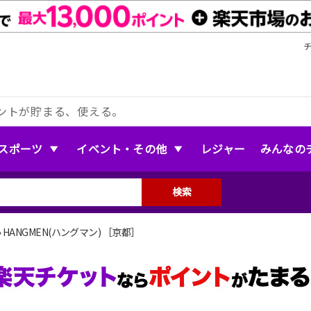
ントが貯まる、使える。
スポーツ
イベント・その他
レジャー
みんなの
検索
»
HANGMEN(ハングマン) ［京都］