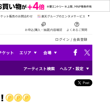
チケット販売のお問合わせ
楽天グループのエンタメサービス
チケット
楽天チケット
お申込(購入・抽選)内容確認
よくあるご質問
本/ゲーム/CD/DVD
ログイン
/
会員登録
楽天ブックス
電子書籍
楽天Kobo
チケット
エリア
会場
雑誌読み放題
楽天マガジン
アーティスト検索
ヘルプ・設定
音楽配信
楽天ミュージック
動画配信
楽天TV
動画配信ガイド
Rakuten PLAY
無料テレビ
Rチャンネル