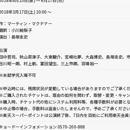
2018年6月15日(金) 〜 6月17日(日)
2018年3月17日(土) 10:00 〜
作：マーティン・マクドナー
翻訳：小川絵梨子
演出：長塚圭史
出演
田中哲司、秋山菜津子、大東駿介、宮崎吐夢、大森博史、長塚圭史、
谷川昭一朗、村上航、富田望生、三上市朗、羽場裕一
※未就学児入場不可
※申込時には、残席状況が変動している場合がありますのでご了承く
※ご購入されたチケットは、理由の如何を問わず、取替・変更・キャ
※購入時、チケット代の他にシステム利用料等、各種手数料が必要と
※中止等の場合、手数料は返金いたしませんので、予めご了承くださ
※楽天スーパーポイントは公演終了後、7日内を目処にご利用楽天会員
キョードーインフォメーション 0570-200-888