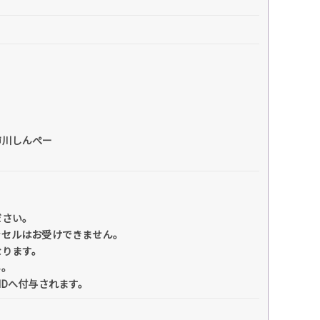
市川しんぺー
ださい。
ンセルはお受けできません。
なります。
い。
IDへ付与されます。