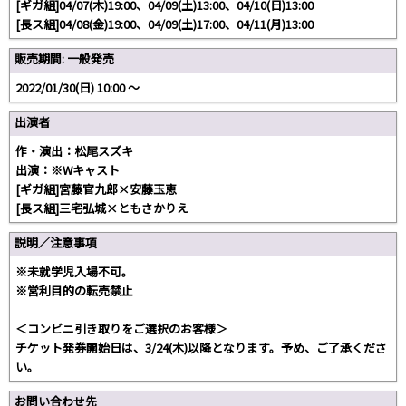
[ギガ組]04/07(木)19:00、04/09(土)13:00、04/10(日)13:00
[長ス組]04/08(金)19:00、04/09(土)17:00、04/11(月)13:00
販売期間: 一般発売
2022/01/30(日) 10:00 〜
出演者
作・演出：松尾スズキ
出演：※Wキャスト
[ギガ組]宮藤官九郎×安藤玉恵
[長ス組]三宅弘城×ともさかりえ
説明／注意事項
※未就学児入場不可。
※営利目的の転売禁止
＜コンビニ引き取りをご選択のお客様＞
チケット発券開始日は、3/24(木)以降となります。予め、ご了承くださ
い。
お問い合わせ先