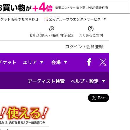
チケット販売のお問合わせ
楽天グループのエンタメサービス
チケット
楽天チケット
お申込(購入・抽選)内容確認
よくあるご質問
本/ゲーム/CD/DVD
ログイン
/
会員登録
楽天ブックス
電子書籍
楽天Kobo
チケット
エリア
会場
雑誌読み放題
楽天マガジン
アーティスト検索
ヘルプ・設定
音楽配信
楽天ミュージック
動画配信
楽天TV
動画配信ガイド
Rakuten PLAY
無料テレビ
Rチャンネル