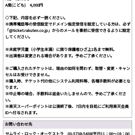
A席(こども) 4,000円
◇下記、内容を必ず一読ください。
※携帯電話等の受信設定でドメイン指定受信を設定している方は、必ず
「@ticket.rakuten.co.jp」からのメールを事前に受信できるように設定
してください。
※未就学児童（小学生未満）に限り保護者ひざ上1名まで無料。
※出演者は変更される場合があります。予めご了承ください。
※ご購入されたチケットは、理由の如何を問わず、取替・変更・キャン
セルはお受けできません。
※購入時、チケット代の他にシステム利用料等、各種手数料が必要とな
ります。
※中止等の場合、手数料は返金いたしませんので、予めご了承くださ
い。
※楽天スーパーポイントは公演終了後、7日内を目処にご利用楽天会員
IDへ付与されます。
お問い合わせ先
サムライ・ロック・オーケストラ 03-5738-5438(平日11：00～18：00