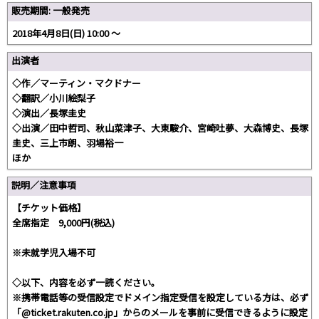
販売期間: 一般発売
2018年4月8日(日) 10:00 〜
出演者
◇作／マーティン・マクドナー
◇翻訳／小川絵梨子
◇演出／長塚圭史
◇出演／田中哲司、秋山菜津子、大東駿介、宮崎吐夢、大森博史、長塚
圭史、三上市朗、羽場裕一
ほか
説明／注意事項
【チケット価格】
全席指定 9,000円(税込)
※未就学児入場不可
◇以下、内容を必ず一読ください。
※携帯電話等の受信設定でドメイン指定受信を設定している方は、必ず
「@ticket.rakuten.co.jp」からのメールを事前に受信できるように設定