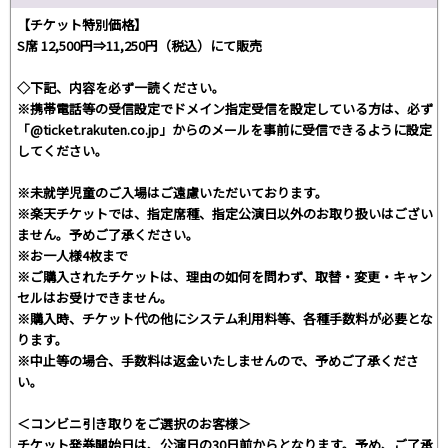
【チケット特別価格】
S席 12,500円⇒11,250円（税込）にて販売
◇下記、内容を必ず一読ください。
※携帯電話等の受信設定でドメイン指定受信を設定している方は、必ず
「@ticket.rakuten.co.jp」からのメールを事前に受信できるように設定
してください。
※未就学児童のご入場はご遠慮いただいております。
※楽天チケットでは、指定席種、指定公演日以外のお取り扱いはござい
ません。予めご了承ください。
※お一人様4枚まで
※ご購入されたチケットは、理由の如何を問わず、取替・変更・キャン
セルはお受けできません。
※購入時、チケット代の他にシステム利用料等、各種手数料が必要とな
ります。
※中止等の場合、手数料は返金いたしませんので、予めご了承くださ
い。
＜コンビニ引き取りをご選択のお客様＞
チケット発券開始日は、公演日の30日前からとなります。予め、ご了承