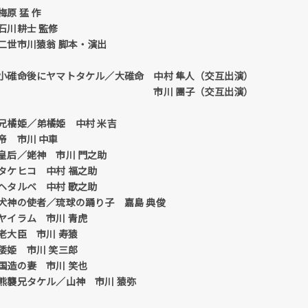
梅原 猛 作
石川耕士 監修
二世市川猿翁 脚本・演出
小碓命後にヤマトタケル／大碓命 中村 隼人（交互出演）
市川 團子（交互出演）
兄橘姫／弟橘姫 中村 米吉
帝 市川 中車
皇后／姥神 市川 門之助
タケヒコ 中村 福之助
ヘタルベ 中村 歌之助
犬神の使者／琉球の踊り子 嘉島 典俊
ヤイラム 市川 青虎
老大臣 市川 寿猿
倭姫 市川 笑三郎
国造の妻 市川 笑也
熊襲兄タケル／山神 市川 猿弥