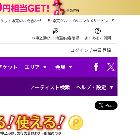
チケット販売のお問合わせ
楽天グループのエンタメサービス
チケット
楽天チケット
お申込(購入・抽選)内容確認
よくあるご質問
本/ゲーム/CD/DVD
ログイン
/
会員登録
楽天ブックス
電子書籍
楽天Kobo
チケット
エリア
会場
雑誌読み放題
楽天マガジン
アーティスト検索
ヘルプ・設定
音楽配信
楽天ミュージック
動画配信
楽天TV
動画配信ガイド
Rakuten PLAY
無料テレビ
Rチャンネル