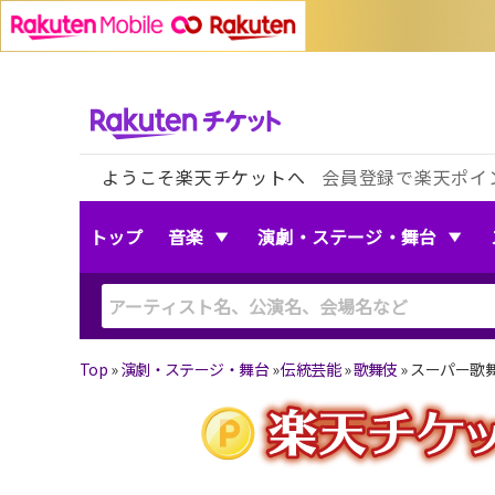
ようこそ楽天チケットへ
会員登録で楽天ポイ
トップ
音楽
演劇・ステージ・舞台
Top
»
演劇・ステージ・舞台
»
伝統芸能
»
歌舞伎
»
スーパー歌舞