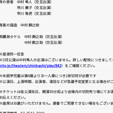
帝の使者 中村 隼人（交互出演）
市川 團子（交互出演）
市川 青虎（交互出演）
尾張の国造 中村 錦之助
熊襲弟タケル 中村 錦之助（交互出演）
中村 歌之助（交互出演）
※昼夜同一狂言
※3月公演は中村隼人の出演はございません。詳しい配役につきまして
bito.jp/theaters/shinbashi/play/842
）をご確認ください。
※未就学児童は満4歳よりお一人様につき1枚切符が必要です
※公演日、上演時間、出演者、演目などが急遽予定変更となる場合が
※チケットは各公演当日、開演30分前より会場内の切符売り場にてお
お伝えください。
※座席はお選びいただけません。連番でご用意できない場合もございま