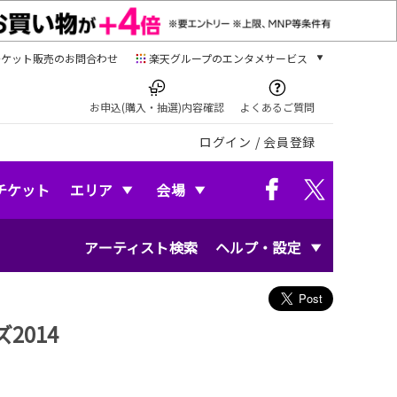
チケット販売のお問合わせ
楽天グループのエンタメサービス
チケット
楽天チケット
お申込(購入・抽選)内容確認
よくあるご質問
本/ゲーム/CD/DVD
ログイン
/
会員登録
楽天ブックス
電子書籍
楽天Kobo
チケット
エリア
会場
雑誌読み放題
楽天マガジン
アーティスト検索
ヘルプ・設定
音楽配信
楽天ミュージック
動画配信
楽天TV
014
動画配信ガイド
Rakuten PLAY
無料テレビ
Rチャンネル