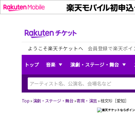
ようこそ楽天チケットへ
会員登録で楽天ポイ
トップ
音楽
演劇・ステージ・舞台
Top
»
演劇・ステージ・舞台
»
寄席・演芸
»
桂文珍［愛知］