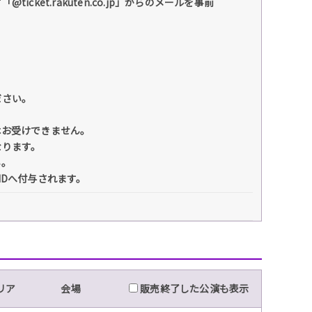
et.rakuten.co.jp」からのメールを事前
ださい。
はお受けできません。
なります。
い。
IDへ付与されます。
リア
会場
販売終了した公演も表示