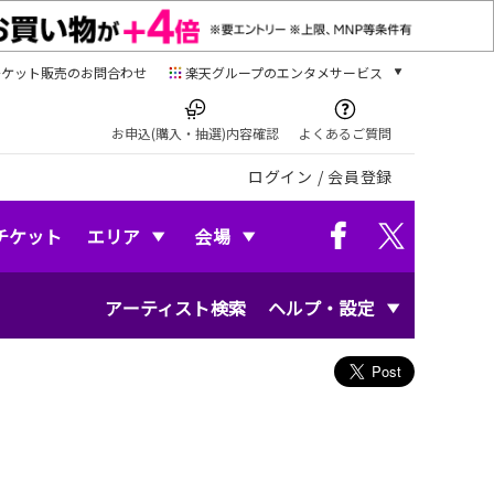
チケット販売のお問合わせ
楽天グループのエンタメサービス
チケット
楽天チケット
お申込(購入・抽選)内容確認
よくあるご質問
本/ゲーム/CD/DVD
ログイン
/
会員登録
楽天ブックス
電子書籍
楽天Kobo
チケット
エリア
会場
雑誌読み放題
楽天マガジン
アーティスト検索
ヘルプ・設定
音楽配信
楽天ミュージック
動画配信
楽天TV
動画配信ガイド
Rakuten PLAY
無料テレビ
Rチャンネル