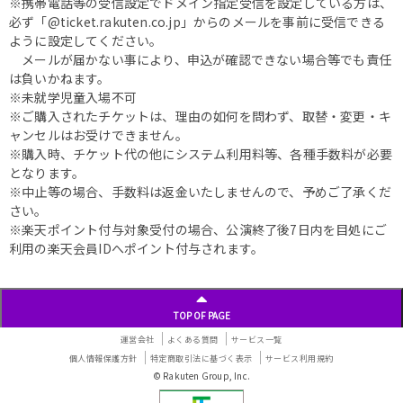
※携帯電話等の受信設定でドメイン指定受信を設定している方は、
必ず「@ticket.rakuten.co.jp」からのメールを事前に受信できる
ように設定してください。
メールが届かない事により、申込が確認できない場合等でも責任
は負いかねます。
※未就学児童入場不可
※ご購入されたチケットは、理由の如何を問わず、取替・変更・キ
ャンセルはお受けできません。
※購入時、チケット代の他にシステム利用料等、各種手数料が必要
となります。
※中止等の場合、手数料は返金いたしませんので、予めご了承くだ
さい。
※楽天ポイント付与対象受付の場合、公演終了後7日内を目処にご
利用の楽天会員IDへポイント付与されます。
TOP OF PAGE
運営会社
よくある質問
サービス一覧
個人情報保護方針
特定商取引法に基づく表示
サービス利用規約
© Rakuten Group, Inc.