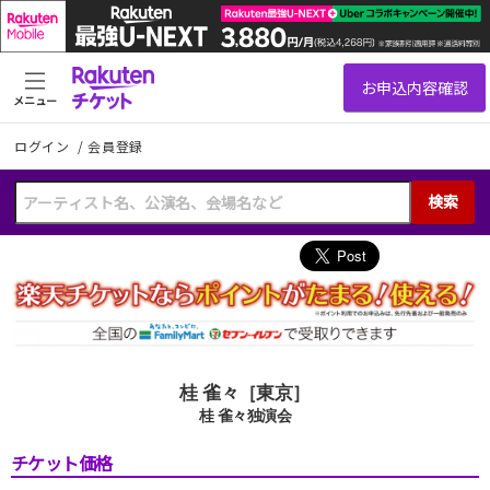
メニュー
ログイン
/
会員登録
検索
桂 雀々［東京］
桂 雀々独演会
チケット価格