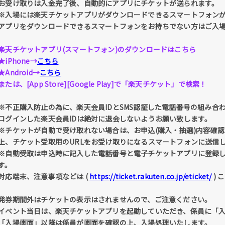
お受け取りは入金完了後、自動的にアプリにチケットが送られます。
※入場には楽天チケットアプリがダウンロードできるスマートフォン
アプリをダウンロードできるスマートフォンをお持ちでない方はご入
楽天チケットアプリ(スマートフォン)のダウンロードはこちら
★iPhone→
こちら
★Android→
こちら
または、[App Store][Google Play]で「楽天チケット」で検索！
※不正購入防止の為に、楽天会員IDとSMS認証した電話番号の組み合
ログインした楽天会員IDは絶対に退会しないようお願い致します。
※チケットが自動で受け取れない場合は、お申込(購入・抽選)内容確認 
上、チケット受取用のURLをお受け取りになるスマートフォンに送信
※自動受取は申込時に記入した電話番号と電子チケットアプリに登録
す。
対応端末、注意事項などは (
https://ticket.rakuten.co.jp/eticket/
) 
発券期間外はチケットの表示はされませんので、ご注意ください。
イベント当日は、楽天チケットアプリを起動していただき、係員に「
「入場画面」以降は係員が画面を確認の上、入場処理いたします。