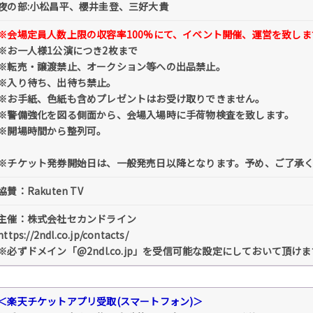
夜の部:小松昌平、櫻井圭登、三好大貴
※会場定員人数上限の収容率100%にて、イベント開催、運営を致しま
※お一人様1公演につき2枚まで
※転売・譲渡禁止、オークション等への出品禁止。
※入り待ち、出待ち禁止。
※お手紙、色紙も含めプレゼントはお受け取りできません。
※警備強化を図る側面から、会場入場時に手荷物検査を致します。
※開場時間から整列可。
※チケット発券開始日は、一般発売日以降となります。予め、ご了承
協賛：Rakuten TV
主催：株式会社セカンドライン
https://2ndl.co.jp/contacts/
※必ずドメイン「@2ndl.co.jp」を受信可能な設定にしておいて頂
＜楽天チケットアプリ受取(スマートフォン)＞