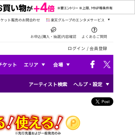
チケット販売のお問合わせ
楽天グループのエンタメサービス
チケット
楽天チケット
お申込(購入・抽選)内容確認
よくあるご質問
本/ゲーム/CD/DVD
ログイン
/
会員登録
楽天ブックス
電子書籍
楽天Kobo
チケット
エリア
会場
雑誌読み放題
楽天マガジン
アーティスト検索
ヘルプ・設定
音楽配信
楽天ミュージック
動画配信
楽天TV
動画配信ガイド
Rakuten PLAY
無料テレビ
Rチャンネル