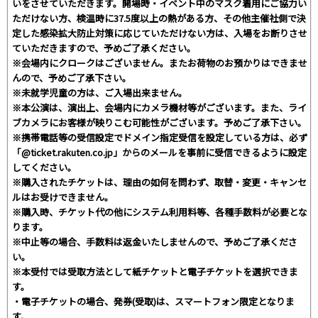
いをさせていただきます。開場時・イベント中のマスク着用にご協力い
ただけない方、検温時に37.5度以上の熱がある方、その他主催社側で決
定した感染拡大防止対策に応じていただけない方は、入場をお断りさせ
ていただきますので、予めご了承ください。
※会場内にクロークはございません。またお荷物のお預かりはできませ
んので、予めご了承下さい。
※未就学児童の方は、ご入場出来ません。
※本公演は、演出上、会場内にカメラ機材等がございます。また、ライ
ブカメラにお客様が映りこむ可能性がございます。予めご了承下さい。
※携帯電話等の受信設定でドメイン指定受信を設定している方は、必ず
「@ticket.rakuten.co.jp」からのメールを事前に受信できるように設定
してください。
※購入されたチケットは、理由の如何を問わず、取替・変更・キャンセ
ルはお受けできません。
※購入時、チケット代の他にシステム利用料等、各種手数料が必要とな
ります。
※中止等の場合、手数料は返金いたしませんので、予めご了承くださ
い。
※本受付では受取方法として紙チケットと電子チケットを選択できま
す。
・電子チケットの場合、発券(受取)は、スマートフォン限定となりま
す。