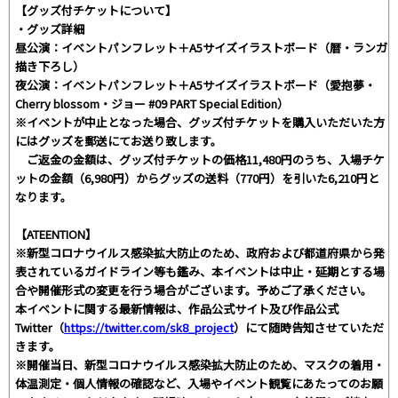
【グッズ付チケットについて】
・グッズ詳細
昼公演：イベントパンフレット＋A5サイズイラストボード（暦・ランガ
描き下ろし）
夜公演：イベントパンフレット＋A5サイズイラストボード（愛抱夢・
Cherry blossom・ジョー #09 PART Special Edition）
※イベントが中止となった場合、グッズ付チケットを購入いただいた方
にはグッズを郵送にてお送り致します。
ご返金の金額は、グッズ付チケットの価格11,480円のうち、入場チケ
ットの金額（6,980円）からグッズの送料（770円）を引いた6,210円と
なります。
【ATEENTION】
※新型コロナウイルス感染拡大防止のため、政府および都道府県から発
表されているガイドライン等も鑑み、本イベントは中止・延期とする場
合や開催形式の変更を行う場合がございます。予めご了承ください。
本イベントに関する最新情報は、作品公式サイト及び作品公式
Twitter（
https://twitter.com/sk8_project
）にて随時告知させていただ
きます。
※開催当日、新型コロナウイルス感染拡大防止のため、マスクの着用・
体温測定・個人情報の確認など、入場やイベント観覧にあたってのお願