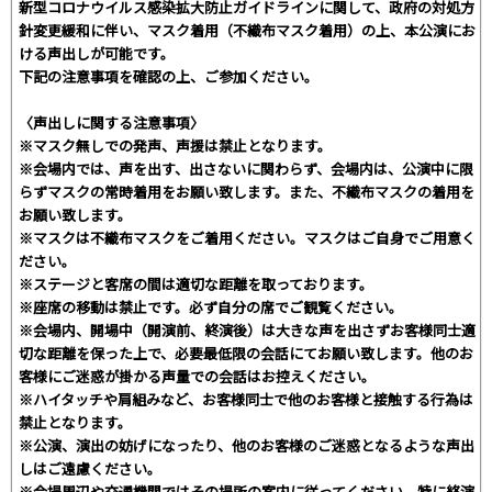
新型コロナウイルス感染拡大防止ガイドラインに関して、政府の対処方
針変更緩和に伴い、マスク着用（不織布マスク着用）の上、本公演にお
ける声出しが可能です。
下記の注意事項を確認の上、ご参加ください。
〈声出しに関する注意事項〉
※マスク無しでの発声、声援は禁止となります。
※会場内では、声を出す、出さないに関わらず、会場内は、公演中に限
らずマスクの常時着用をお願い致します。また、不織布マスクの着用を
お願い致します。
※マスクは不織布マスクをご着用ください。マスクはご自身でご用意く
ださい。
※ステージと客席の間は適切な距離を取っております。
※座席の移動は禁止です。必ず自分の席でご観覧ください。
※会場内、開場中（開演前、終演後）は大きな声を出さずお客様同士適
切な距離を保った上で、必要最低限の会話にてお願い致します。他のお
客様にご迷惑が掛かる声量での会話はお控えください。
※ハイタッチや肩組みなど、お客様同士で他のお客様と接触する行為は
禁止となります。
※公演、演出の妨げになったり、他のお客様のご迷惑となるような声出
しはご遠慮ください。
※会場周辺や交通機関ではその場所の案内に従ってください。特に終演