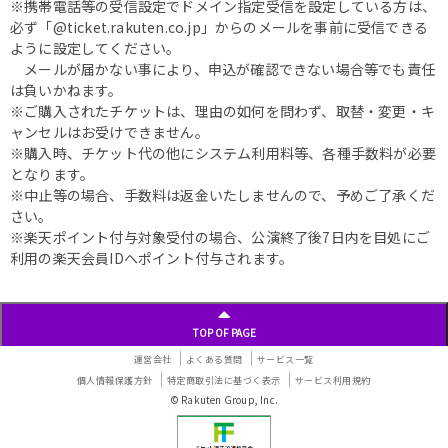
※携帯電話等の受信設定でドメイン指定受信を設定している方は、
必ず「@ticket.rakuten.co.jp」からのメールを事前に受信できる
ように設定してください。
メールが届かない事により、申込が確認できない場合等でも責任
は負いかねます。
※ご購入されたチケットは、理由の如何を問わず、取替・変更・キ
ャンセルはお受けできません。
※購入時、チケット代の他にシステム利用料等、各種手数料が必要
となります。
※中止等の場合、手数料は返金いたしませんので、予めご了承くだ
さい。
※楽天ポイント付与対象受付の場合、公演終了後7日内を目処にご
利用の楽天会員IDへポイント付与されます。
TOP OF PAGE
運営会社
よくある質問
サービス一覧
個人情報保護方針
特定商取引法に基づく表示
サービス利用規約
© Rakuten Group, Inc.