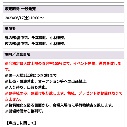
販売期間: 一般発売
2023/06/17(土) 10:00 〜
出演者
昼の部:畠中祐、千葉翔也、小林親弘
夜の部:畠中祐、千葉翔也、小林親弘
説明／注意事項
※会場定員人数上限の収容率100%にて、イベント開催、運営を致しま
す。
※お一人様1公演につき2枚まで
※転売・譲渡禁止、オークション等への出品禁止。
※入り待ち、出待ち禁止。
※お手紙のみ、お受け取り致します。色紙、プレゼントはお受け取りで
きません。
※警備強化を図る側面から、会場入場時に手荷物検査を致します。
※開場時間から整列可。
【声出しに関して】