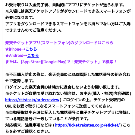
お受け取りは入金完了後、自動的にアプリにチケットが送られます。
※入場には楽天チケットアプリがダウンロードできるスマートフォンが
必要になります。
アプリをダウンロードできるスマートフォンをお持ちでない方はご入場
できませんのでご注意ください。
楽天チケットアプリ(スマートフォン)のダウンロードはこちら
★iPhone→
こちら
★Android→
こちら
または、[App Store][Google Play]で「楽天チケット」で検索！
※不正購入防止の為に、楽天会員IDとSMS認証した電話番号の組み合わ
せで登録します。
ログインした楽天会員IDは絶対に退会しないようお願い致します。
※チケットが自動で受け取れない場合は、お申込(購入・抽選)内容確認 (
https://rt.tstar.jp/orderreview
) にログインの上、チケット受取用の
URLをお受け取りになるスマートフォンに送信してください。
※自動受取は申込時に記入した電話番号と電子チケットアプリに登録し
ている電話番号が一致していることが条件です。
対応端末、注意事項などは (
https://ticket.rakuten.co.jp/eticket/
) こち
らを必ずご確認ください。