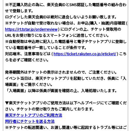
※不正購入防止の為に、楽天会員IDとSMS認証した電話番号の組み合わ
せで登録します。
ログインした楽天会員IDは絶対に退会しないようお願い致します。
※チケットが自動で受け取れない場合は、お申込(購入・抽選)内容確認 (
https://rt.tstar.jp/orderreview
) にログインの上、チケット受取用の
URLをお受け取りになるスマートフォンに送信してください。
※自動受取は申込時に記入した電話番号と電子チケットアプリに登録し
ている電話番号が一致していることが条件です。
対応端末、注意事項などは (
https://ticket.rakuten.co.jp/eticket/
) こち
らを必ずご確認ください。
発券期間外はチケットの表示はされませんので、ご注意ください。
イベント当日は、楽天チケットアプリを起動していただき、係員に「入
場画面」をご提示ください。
「入場画面」以降は係員が画面を確認の上、入場処理いたします。
▼楽天チケットアプリのご使用方法は以下ヘルプページにてご確認くだ
さい。チケットの受け取り方もご案内しております。
楽天チケットアプリのご利用方法
同行者にチケットを送る方法
※チケットの転送間違い、お渡し間違い等に起因するトラブル等にはご