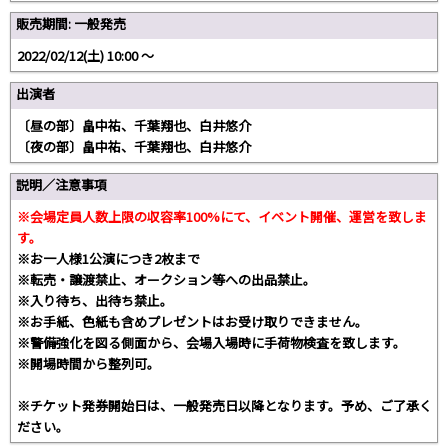
販売期間: 一般発売
2022/02/12(土) 10:00 〜
出演者
〔昼の部〕畠中祐、千葉翔也、白井悠介
〔夜の部〕畠中祐、千葉翔也、白井悠介
説明／注意事項
※会場定員人数上限の収容率100%にて、イベント開催、運営を致しま
す。
※お一人様1公演につき2枚まで
※転売・譲渡禁止、オークション等への出品禁止。
※入り待ち、出待ち禁止。
※お手紙、色紙も含めプレゼントはお受け取りできません。
※警備強化を図る側面から、会場入場時に手荷物検査を致します。
※開場時間から整列可。
※チケット発券開始日は、一般発売日以降となります。予め、ご了承く
ださい。