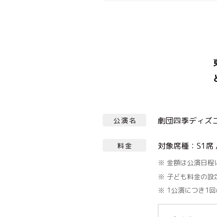
劇団四季ディズ
公演名
対象席種：S1席 /
料金
金額は公演日程
子ども料金の設
1公演につき1回