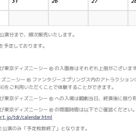
31
26
27
2
4日公演分まで、順次販売いたします。
を予定しております。
び東京ディズニーシー
の入園券はそれぞれ上限がございま
®︎
ィズニーシー
ファンタジースプリングス内のアトラクション
®︎
料)をご利用いただくことで体験することができます。
び東京ディズニーシー
への入場は観劇当日、終演後に限り
®︎
び東京ディズニーシー
の閉園時間は以下でご確認ください
®︎
t.jp/tdr/calendar.html
た公演のみ「予定枚数終了」となります。