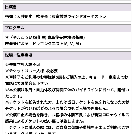
出演者
指揮：大井剛史 吹奏楽：東京佼成ウインドオーケストラ
プログラム
すぎやまこういち(作曲) 真島俊夫(吹奏楽編曲)
吹奏楽による「ドラゴンクエストⅣ, Ⅴ, Ⅵ」
説明／注意事項
※未就学児入場不可
※チケットはお一人様1枚必要
※車椅子をご利用のお客様はS席をご購入の上、キョードー東京までお
電話にてお問合せ下さい。
※本公演は政府・自治体及び関係団体のガイドラインに沿って、開催い
たします。
※チケットを紛失された方、または当日チケットをお忘れになった方は
チケットがなければどのような場合でもご入場できません。
※公演中止の場合を除き、お客様の体調不良および新型コロナウイルス
感染によるチケットの払い戻しは致しません。
チケットご購入の際には、ご自身の体調や環境をふまえご判断くださ
いますようお願いいたします。