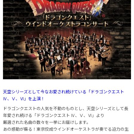
天空シリーズとして今なお愛され続けている「ドラゴンクエスト
Ⅳ、Ⅴ、Ⅵ」を上演！
ドラゴンクエストの人気を不動のものとし、天空シリーズとして長
年愛され続ける「ドラゴンクエスト Ⅳ、Ⅴ、Ⅵ」より
厳選された名曲の数々を一挙にお届けします。
あの感動が蘇る！東京佼成ウインドオーケストラが奏でる迫力の生