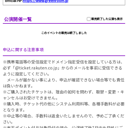
official HP:
https://www.greenroom.jp
公演開催一覧
販売終了した公演も表示
このイベントの販売は終了しました
申込に関する注意事項
※携帯電話等の受信設定でドメイン指定受信を設定している方は、
必ず「@ticket.rakuten.co.jp」からのメールを事前に受信できる
ように設定してください。
メールが届かない事により、申込が確認できない場合等でも責任
は負いかねます。
※ご購入されたチケットは、理由の如何を問わず、取替・変更・キ
ャンセルはお受けできません。
※購入時、チケット代の他にシステム利用料等、各種手数料が必要
となります。
※中止等の場合、手数料は返金いたしませんので、予めご了承くだ
さい。
※楽天ポイント付与対象受付の場合、公演終了後7日内を目処にご