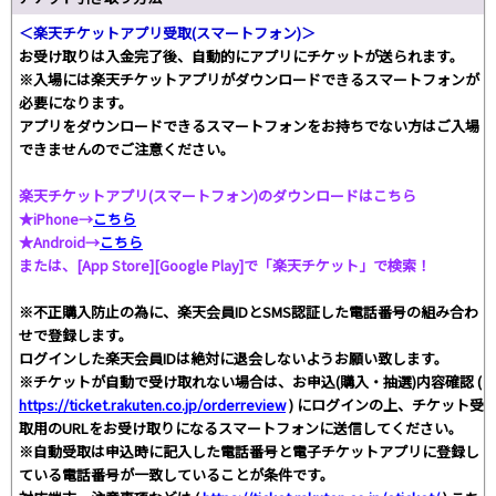
＜楽天チケットアプリ受取(スマートフォン)＞
お受け取りは入金完了後、自動的にアプリにチケットが送られます。
※入場には楽天チケットアプリがダウンロードできるスマートフォンが
必要になります。
アプリをダウンロードできるスマートフォンをお持ちでない方はご入場
できませんのでご注意ください。
楽天チケットアプリ(スマートフォン)のダウンロードはこちら
★iPhone→
こちら
★Android→
こちら
または、[App Store][Google Play]で「楽天チケット」で検索！
※不正購入防止の為に、楽天会員IDとSMS認証した電話番号の組み合わ
せで登録します。
ログインした楽天会員IDは絶対に退会しないようお願い致します。
※チケットが自動で受け取れない場合は、お申込(購入・抽選)内容確認 (
https://ticket.rakuten.co.jp/orderreview
) にログインの上、チケット受
取用のURLをお受け取りになるスマートフォンに送信してください。
※自動受取は申込時に記入した電話番号と電子チケットアプリに登録し
ている電話番号が一致していることが条件です。