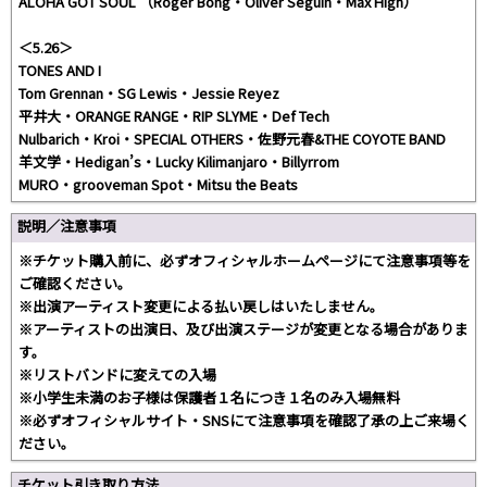
ALOHA GOT SOUL （Roger Bong・Oliver Seguin・Max High）
＜5.26＞
TONES AND I
Tom Grennan・SG Lewis・Jessie Reyez
平井大・ORANGE RANGE・RIP SLYME・Def Tech
Nulbarich・Kroi・SPECIAL OTHERS・佐野元春&THE COYOTE BAND
羊文学・Hedigan’s・Lucky Kilimanjaro・Billyrrom
MURO・grooveman Spot・Mitsu the Beats
説明／注意事項
※チケット購入前に、必ずオフィシャルホームページにて注意事項等を
ご確認ください。
※出演アーティスト変更による払い戻しはいたしません。
※アーティストの出演日、及び出演ステージが変更となる場合がありま
す。
※リストバンドに変えての入場
※小学生未満のお子様は保護者１名につき１名のみ入場無料
※必ずオフィシャルサイト・SNSにて注意事項を確認了承の上ご来場く
ださい。
チケット引き取り方法