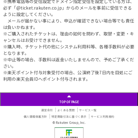
※携帯電話等の受信設定でドメイン指定受信を設定している方は、
必ず「@ticket.rakuten.co.jp」からのメールを事前に受信できる
ように設定してください。
メールが届かない事により、申込が確認できない場合等でも責任
は負いかねます。
※ご購入されたチケットは、理由の如何を問わず、取替・変更・キ
ャンセルはお受けできません。
※購入時、チケット代の他にシステム利用料等、各種手数料が必要
となります。
※中止等の場合、手数料は返金いたしませんので、予めご了承くだ
さい。
※楽天ポイント付与対象受付の場合、公演終了後7日内を目処にご
利用の楽天会員IDへポイント付与されます。
TOP OF PAGE
運営会社
よくある質問
サービス一覧
個人情報保護方針
特定商取引法に基づく表示
サービス利用規約
© Rakuten Group, Inc.