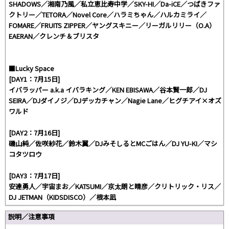
SHADOWS／湘南乃風／私立恵比寿中学／SKY-HI／Da-iCE／つばきファ
クトリー／TETORA／Novel Core／ハラミちゃん／ハルカミライ／
FOMARE／FRUITS ZIPPER／ヤングスキニー／リーガルリリー（O.A）
EAERAN／クレンチ＆ブリスタ
■Lucky Space
[DAY1：7月15日]
イバラッパー a.k.a イバラキング／KEN EBISAWA／谷本賢一郎／DJ
SEIRA／DJダイノジ／DJデッカチャン／Nagie Lane／ヒグチアイ×オズ
ワルド
[DAY2：7月16日]
磯山純／佐咲紗花／鈴木翼／DJみそしるとMCごはん／DJ YU-KI／マシ
コタツロウ
[DAY3：7月17日]
安達勇人／宇宙まお／KATSUMI／京太朗と晴彦／クリトリック・リス／
DJ JETMAN（KIDSDISCO）／根本凪
説明／注意事項