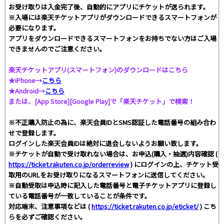
お受け取りは入金完了後、自動的にアプリにチケットが送られます。
※入場には楽天チケットアプリがダウンロードできるスマートフォンが
必要になります。
アプリをダウンロードできるスマートフォンをお持ちでない方はご入場
できませんのでご注意ください。
楽天チケットアプリ(スマートフォン)のダウンロードはこちら
★iPhone→
こちら
★Android→
こちら
または、[App Store][Google Play]で「楽天チケット」で検索！
※不正購入防止の為に、楽天会員IDとSMS認証した電話番号の組み合わ
せで登録します。
ログインした楽天会員IDは絶対に退会しないようお願い致します。
※チケットが自動で受け取れない場合は、お申込(購入・抽選)内容確認 (
https://ticket.rakuten.co.jp/orderreview
) にログインの上、チケット受
取用のURLをお受け取りになるスマートフォンに送信してください。
※自動受取は申込時に記入した電話番号と電子チケットアプリに登録し
ている電話番号が一致していることが条件です。
対応端末、注意事項などは (
https://ticket.rakuten.co.jp/eticket/
) こち
らを必ずご確認ください。