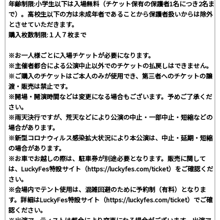
年齢制限:小学生以下は入場無料（チケット保有の保護者1名につき2名ま
で）。高校生以下の方は未成年者であることから保護者扱いからは除外
とさせていただきます。
購入枚数制限:１人７枚まで
※お一人様ごとに入場チケットが必要になります。
※主催者都合による公演中止以外でのチケットの払戻しはできません。
※ご購入のチケットはご本人のみが使用でき、第三者へのチケットの譲
渡・販売は禁止です。
※開場・開演時間などは変更になる場合もございます。予めご了承くだ
さい。
※雨天決行ですが、荒天などにより公演の中止・一部中止・短縮などの
場合があります。
※新型コロナウィルス感染拡大状況により本公演は、中止・延期・短縮
の場合があります。
※お車でお越しの際は、駐車券が別途必要となります。販売に関して
は、LuckyFes特設サイト（https://luckyfes.com/ticket）をご確認くだ
さい。
※会場内でテント使用は、混雑回避のために予約制（有料）となりま
す。詳細はLuckyFes特設サイト（https://luckyfes.com/ticket）でご確
認ください。