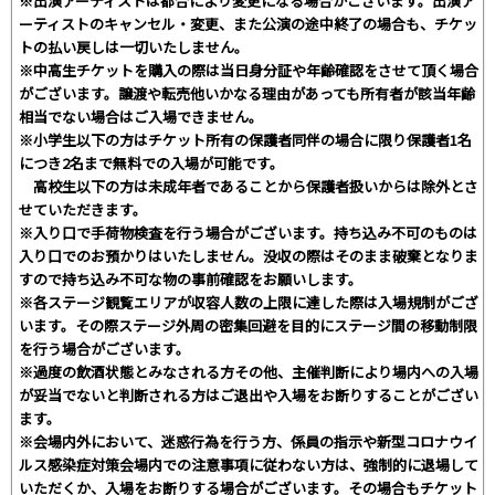
※出演アーティストは都合により変更になる場合がございます。出演ア
ーティストのキャンセル・変更、また公演の途中終了の場合も、チケッ
トの払い戻しは一切いたしません。
※中高生チケットを購入の際は当日身分証や年齢確認をさせて頂く場合
がございます。譲渡や転売他いかなる理由があっても所有者が該当年齢
相当でない場合はご入場できません。
※小学生以下の方はチケット所有の保護者同伴の場合に限り保護者1名
につき2名まで無料での入場が可能です。
高校生以下の方は未成年者であることから保護者扱いからは除外とさ
せていただきます。
※入り口で手荷物検査を行う場合がございます。持ち込み不可のものは
入り口でのお預かりはいたしません。没収の際はそのまま破棄となりま
すので持ち込み不可な物の事前確認をお願いします。
※各ステージ観覧エリアが収容人数の上限に達した際は入場規制がござ
います。その際ステージ外周の密集回避を目的にステージ間の移動制限
を行う場合がございます。
※過度の飲酒状態とみなされる方その他、主催判断により場内への入場
が妥当でないと判断される方はご退出や入場をお断りすることがござい
ます。
※会場内外において、迷惑行為を行う方、係員の指示や新型コロナウイ
ルス感染症対策会場内での注意事項に従わない方は、強制的に退場して
いただくか、入場をお断りする場合がございます。その場合もチケット