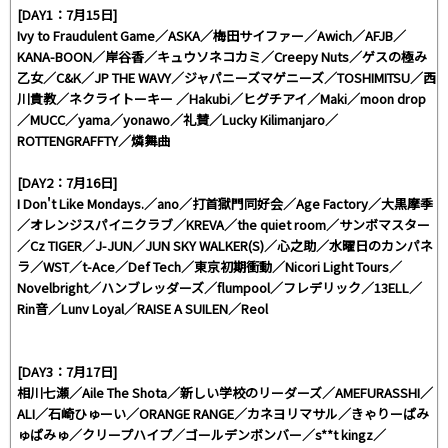
[DAY1：7月15日]
Ivy to Fraudulent Game／ASKA／梅田サイファー／Awich／AFJB／
KANA-BOON／岸谷香／キュウソネコカミ／Creepy Nuts／ゲスの極み
乙女／C&K／JP THE WAVY／ジャパニーズマゲニーズ／TOSHIMITSU／西
川貴教／ネクライトーキー ／Hakubi／ヒグチアイ／Maki／moon drop
／MUCC／yama／yonawo／礼賛／Lucky Kilimanjaro／
ROTTENGRAFFTY／燐舞曲
[DAY2：7月16日]
I Don't Like Mondays.／ano／打首獄門同好会／Age Factory／大黒摩季
／オレンジスパイニクラブ／KREVA／the quiet room／サンボマスター
／Cz TIGER／J-JUN／JUN SKY WALKER(S)／心之助／水曜日のカンパネ
ラ／WST／t-Ace／Def Tech／東京初期衝動／Nicori Light Tours／
Novelbright／ハンブレッダーズ／flumpool／フレデリック／13ELL／
Rin音／Lunv Loyal／RAISE A SUILEN／Reol
[DAY3：7月17日]
相川七瀬／Aile The Shota／新しい学校のリーダーズ／AMEFURASSHI／
ALI／石崎ひゅーい／ORANGE RANGE／カネヨリマサル／きゃりーぱみ
ゅぱみゅ／クリープハイプ／ゴールデンボンバー／s**t kingz／