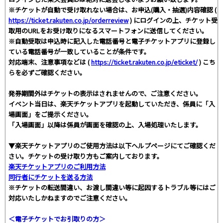
※チケットが自動で受け取れない場合は、お申込(購入・抽選)内容確認 (
https://ticket.rakuten.co.jp/orderreview
) にログインの上、チケット受
取用のURLをお受け取りになるスマートフォンに送信してください。
※自動受取は申込時に記入した電話番号と電子チケットアプリに登録し
ている電話番号が一致していることが条件です。
対応端末、注意事項などは (
https://ticket.rakuten.co.jp/eticket/
) こち
らを必ずご確認ください。
発券期間外はチケットの表示はされませんので、ご注意ください。
イベント当日は、楽天チケットアプリを起動していただき、係員に「入
場画面」をご提示ください。
「入場画面」以降は係員が画面を確認の上、入場処理いたします。
▼楽天チケットアプリのご使用方法は以下ヘルプページにてご確認くだ
さい。チケットの受け取り方もご案内しております。
楽天チケットアプリのご利用方法
同行者にチケットを送る方法
※チケットの転送間違い、お渡し間違い等に起因するトラブル等にはご
対応いたしかねますのでご注意ください。
＜電子チケットでお引取りの方＞