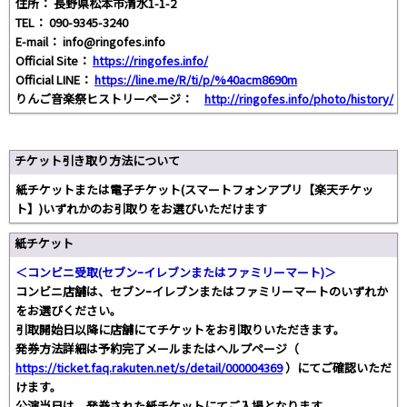
住所： 長野県松本市清水1-1-2
TEL： 090-9345-3240
E-mail： info@ringofes.info
Official Site：
https://ringofes.info/
Official LINE：
https://line.me/R/ti/p/%40acm8690m
りんご音楽祭ヒストリーページ：
http://ringofes.info/photo/history/
チケット引き取り方法について
紙チケットまたは電子チケット(スマートフォンアプリ【楽天チケッ
ト】)いずれかのお引取りをお選びいただけます
紙チケット
＜コンビニ受取(セブンｰイレブンまたはファミリーマート)＞
コンビニ店舗は、セブンｰイレブンまたはファミリーマートのいずれか
をお選びください。
引取開始日以降に店舗にてチケットをお引取りいただきます。
発券方法詳細は予約完了メールまたはヘルプページ（
https://ticket.faq.rakuten.net/s/detail/000004369
）にてご確認いただ
けます。
公演当日は、発券された紙チケットにてご入場となります。