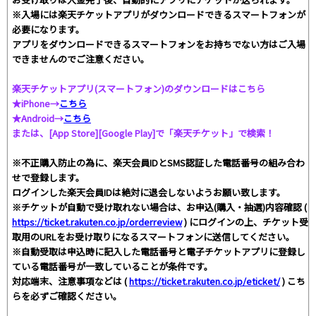
※入場には楽天チケットアプリがダウンロードできるスマートフォンが
必要になります。
アプリをダウンロードできるスマートフォンをお持ちでない方はご入場
できませんのでご注意ください。
楽天チケットアプリ(スマートフォン)のダウンロードはこちら
★iPhone→
こちら
★Android→
こちら
または、[App Store][Google Play]で「楽天チケット」で検索！
※不正購入防止の為に、楽天会員IDとSMS認証した電話番号の組み合わ
せで登録します。
ログインした楽天会員IDは絶対に退会しないようお願い致します。
※チケットが自動で受け取れない場合は、お申込(購入・抽選)内容確認 (
https://ticket.rakuten.co.jp/orderreview
) にログインの上、チケット受
取用のURLをお受け取りになるスマートフォンに送信してください。
※自動受取は申込時に記入した電話番号と電子チケットアプリに登録し
ている電話番号が一致していることが条件です。
対応端末、注意事項などは (
https://ticket.rakuten.co.jp/eticket/
) こち
らを必ずご確認ください。