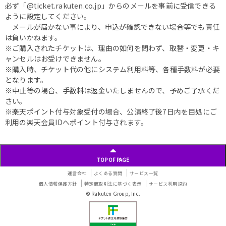
必ず「@ticket.rakuten.co.jp」からのメールを事前に受信できる
ように設定してください。
メールが届かない事により、申込が確認できない場合等でも責任
は負いかねます。
※ご購入されたチケットは、理由の如何を問わず、取替・変更・キ
ャンセルはお受けできません。
※購入時、チケット代の他にシステム利用料等、各種手数料が必要
となります。
※中止等の場合、手数料は返金いたしませんので、予めご了承くだ
さい。
※楽天ポイント付与対象受付の場合、公演終了後7日内を目処にご
利用の楽天会員IDへポイント付与されます。
TOP OF PAGE
運営会社
よくある質問
サービス一覧
個人情報保護方針
特定商取引法に基づく表示
サービス利用規約
© Rakuten Group, Inc.