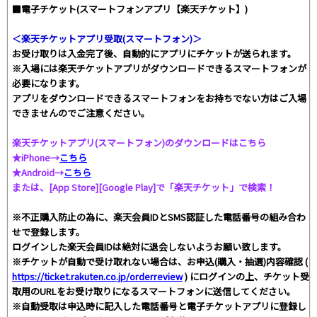
■電子チケット(スマートフォンアプリ【楽天チケット】)
＜楽天チケットアプリ受取(スマートフォン)＞
お受け取りは入金完了後、自動的にアプリにチケットが送られます。
※入場には楽天チケットアプリがダウンロードできるスマートフォンが
必要になります。
アプリをダウンロードできるスマートフォンをお持ちでない方はご入場
できませんのでご注意ください。
楽天チケットアプリ(スマートフォン)のダウンロードはこちら
★iPhone→
こちら
★Android→
こちら
または、[App Store][Google Play]で「楽天チケット」で検索！
※不正購入防止の為に、楽天会員IDとSMS認証した電話番号の組み合わ
せで登録します。
ログインした楽天会員IDは絶対に退会しないようお願い致します。
※チケットが自動で受け取れない場合は、お申込(購入・抽選)内容確認 (
https://ticket.rakuten.co.jp/orderreview
) にログインの上、チケット受
取用のURLをお受け取りになるスマートフォンに送信してください。
※自動受取は申込時に記入した電話番号と電子チケットアプリに登録し